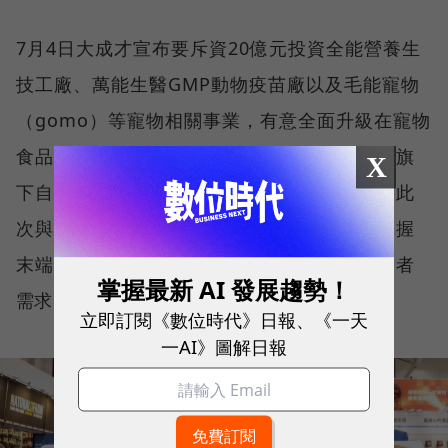
7月4日大成才宣布要斥資20億元投資全能營養生
技工廠、萬能生醫GMP動物疫苗廠以及毛能寵物
（gomo）等寵物相關事業，有意全面升級在寵物
食品、營養品方面的佈局。而統一也持續提升旗
X
下自有寵食品牌「寶多福」的製程技術。預料此
次與萬達寵物的投資合作，應更能幫助統一掌握
末端消費趨勢，回頭協助上游開發更貼近消費者
掌握最新 AI 發展趨勢！
需求的商品。
立即訂閱《數位時代》日報、《一天
一AI》圖解日報