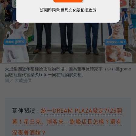
訂閱即同意
巨思文化隱私權政策
大成集團近年積極搶攻寵物市場，圖為董事長韓家宇（中）攜gomo
固牧寵糧代言柴犬Lulu一同在寵物展亮相。
圖／ 大成提供
延伸閱讀：
統一DREAM PLAZA敲定7/25開
幕！星巴克、博客來⋯旗艦店長怎樣？還有
深夜餐酒館？