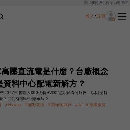
關於我們
廣告合作
內容授權
登入
/
註冊
C高壓直流電是什麼？台廠概念
是資料中心配電新解方？
告2027年將導入800伏特HVDC電力架構伺服器，以因應持
什麼？目前有哪些台廠布局？
電
＃Nvidia
＃能源管理
＃雲端伺服器
＃AI
＃邊緣運算