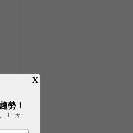
X
展趨勢！
、《一天一