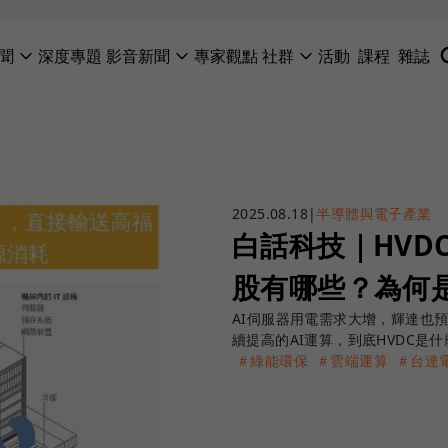
聞
深度專題
影音新聞
專家觀點
社群
活動
課程
雜誌
2025.08.18
|
半導體與電子產業
白話科技｜HVD
股有哪些？為何
AI伺服器用電需求大增，輝達也預
續提高的AI運算，到底HVDC是
＃綠能環保
＃雲端運算
＃台達