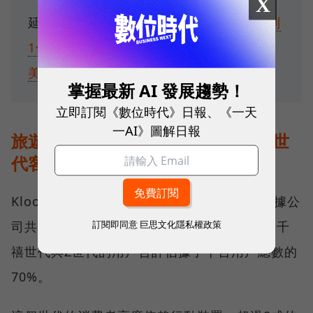
X
延伸閱讀：
不是AI公司，這家旅遊電商拿到
1億美元募資！Klook累計募資金額達10億
美元
掌握最新 AI 發展趨勢！
立即訂閱《數位時代》日報、《一天
一AI》圖解日報
旅遊「獨角獸」，鎖定千禧世代與Z世
代客戶
Klook的市場策略精準鎖定年輕消費族群。根據公
訂閱即同意
巨思文化隱私權政策
司共同創辦人暨總裁王志豪先前透露的資訊，千
禧世代與Z世代的用戶合計佔據了平台用戶總數的
70%。