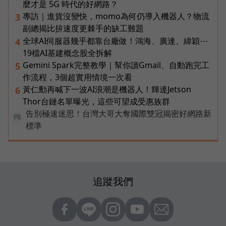
麼才是 5G 時代的好網路？
專訪｜進貨沒變快，momo為何仍導入機器人？物流
3
副總揭比拚速度更棘手的缺工難題
全球AI伺服器幾乎都靠台廠做！鴻海、廣達、緯穎⋯
4
19檔AI基建概念股全拆解
Gemini Spark完整教學｜幫你讀Gmail、自動跑完工
5
作流程，3個超實用情境一次看
黃仁勳再喊下一波AI浪潮是機器人！輝達Jetson
6
Thor台鏈名單曝光，這些可望成受惠族群
告別極速迷思！台灣大哥大奪國際雙冠揭密好網路新
PR
標準
追蹤我們