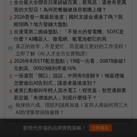
全台最大全聯首日業績破百萬，蔡篤昌：還會有更厲
1
害的大型店！為何把餐廳健身房都搬上樓？
2026普發一萬最新進度｜國民支援金通過了嗎？我
2
能領嗎？地方發錢大盤點
台達電第二曲線盤點：「不發火的發電機」SOFC是
3
什麼？AI機器人、微電網、氫電池都它的局
真正的效率，不是更忙，而是建立更好的工作流程！
PR
立即了解《AI 人才全方位實戰課》
2026年8月ETF配息盤點｜19檔一次看，00878衝破1
4
元創高、00929殖利率逾16%
一張遺照「開口」說話，中間有8道關卡！翊嘉禮儀
5
怎麼做出AI告別式，讓逝者最後道別？
連黃仁勳都叫年輕人當水電工！程世嘉：智慧通膨重
6
新定義「有價值的人」到底什麼樣子？
核保快六成、理賠判讀再加速！富邦人壽如何用三大
PR
AI助理重塑保險服務？
新世代市場的品牌實戰策略！
立即報名