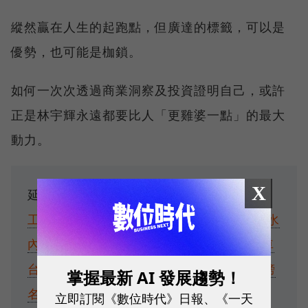
縱然贏在人生的起跑點，但廣達的標籤，可以是
優勢，也可能是枷鎖。
如何一次次透過商業洞察及投資證明自己，或許
正是林宇輝永遠都要比人「更雞婆一點」的最大
動力。
X
延伸閱讀：
留下一座「富士坑」⋯1.3萬個
工作機會變1454個，深挖富士康威州廠縮水
內幕
上半年上市櫃營收4天王出爐：它超車
台積電奪冠！暴衝66萬%黑馬是誰？潛力榜
掌握最新 AI 發展趨勢！
名單曝光
立即訂閱《數位時代》日報、《一天