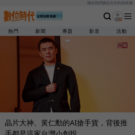
關於我們
廣告合作
內容授權
熱門
新聞
專題
影音
活動
晶片大神、黃仁勳的AI搶手貨，背後推
手都是這家台灣小創投