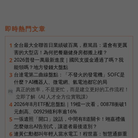
即時熱門文章
全台最大全聯首日業績破百萬，蔡篤昌：還會有更厲
1
害的大型店！為何把餐廳健身房都搬上樓？
2026普發一萬最新進度｜國民支援金通過了嗎？我
2
能領嗎？地方發錢大盤點
台達電第二曲線盤點：「不發火的發電機」SOFC是
3
什麼？AI機器人、微電網、氫電池都它的局
真正的效率，不是更忙，而是建立更好的工作流程！
PR
立即了解《AI 人才全方位實戰課》
2026年8月ETF配息盤點｜19檔一次看，00878衝破1
4
元創高、00929殖利率逾16%
一張遺照「開口」說話，中間有8道關卡！翊嘉禮儀
5
怎麼做出AI告別式，讓逝者最後道別？
連黃仁勳都叫年輕人當水電工！程世嘉：智慧通膨重
6