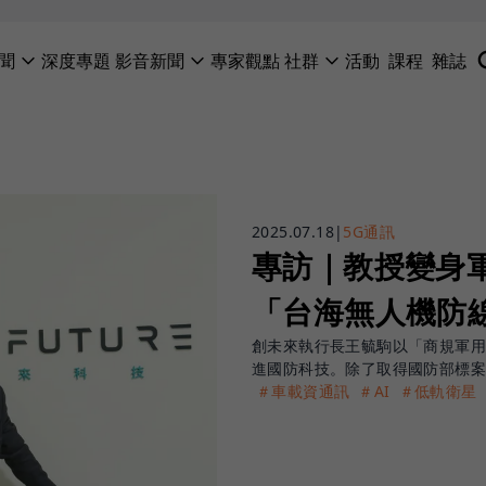
聞
深度專題
影音新聞
專家觀點
社群
活動
課程
雜誌
2025.07.18
|
5G通訊
專訪｜教授變身軍
「台海無人機防
創未來執行長王毓駒以「商規軍用
進國防科技。除了取得國防部標
＃車載資通訊
＃AI
＃低軌衛星