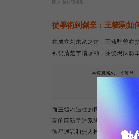
圖／ 蔡仁譯攝影
從學術到創業：王毓駒如
在成立創未來之前，王毓駒曾在交
卻仍清楚市場脈動，並發現國防
掌握最新AI、半導體
而王毓駒過往的博士研究，就是專
高的國防雷達系統，以獨家開發的
衛星通訊和無人機反制市場，客