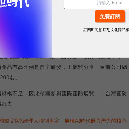
，快步踏入會議室，拿出一張印好的訪問題綱，一題一
束與另一間公司的討論，從外面趕回公司，與我們的採
出門赴下一個會議。「老闆每天都是這樣一個一個會議
訂閱即同意
巨思文化隱私
的重要關鍵時刻，1月中拿下國防部10億元標案後，今年
的產品有高比例是自主研發，王毓駒分享，目前公司總
200名。
場規模不足，因此積極參與國際國防展覽，「台灣國防
場都去。」
耀！國際品牌X經理人特別肯定，展現AI時代最具潛力的核心