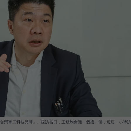
台灣軍工科技品牌」。採訪當日，王毓駒會議一個接一個，短短一小時訪