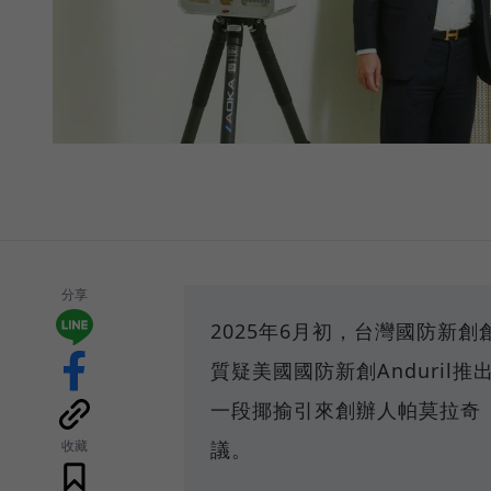
分享
2025年6月初，台灣國防新
質疑美國國防新創Anduril
一段揶揄引來創辦人帕莫拉奇（P
收藏
議。