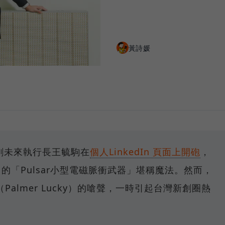
黃詩媛
創創未來執行長王毓駒在
個人LinkedIn 頁面上開砲
，
推出的「Pulsar小型電磁脈衝武器」堪稱魔法。然而，
almer Lucky）的嗆聲，一時引起台灣新創圈熱