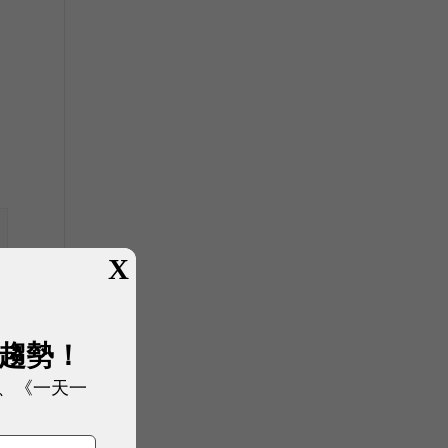
X
展趨勢！
、《一天一
車