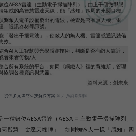
，提供多元國防科技解決方案
圖／ 黃詩媛製圖
是一種數位AESA雷達（AESA = 主動電子掃描陣列）
的高智慧「雷達天線陣」，如同蜘蛛人一樣「感知」四