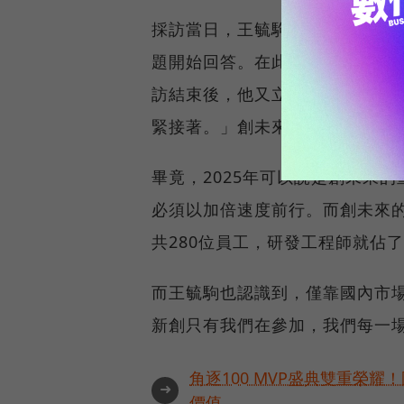
採訪當日，王毓駒一身藍色西裝
題開始回答。在此之前他才剛結
訪結束後，他又立刻馬不停蹄的
緊接著。」創未來的同事透露。
畢竟，2025年可以說是創未來
必須以加倍速度前行。而創未來
共280位員工，研發工程師就佔了
而王毓駒也認識到，僅靠國內市
新創只有我們在參加，我們每一
角逐100 MVP盛典雙重榮
➜
價值