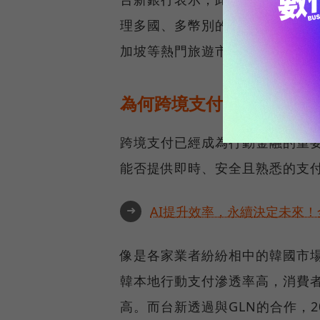
理多國、多幣別的支付需求。除韓
加坡等熱門旅遊市場，打造完整
為何跨境支付這麼重要？
跨境支付已經成為行動金融的重
能否提供即時、安全且熟悉的支
➜
AI提升效率，永續決定未來！全
像是各家業者紛紛相中的韓國市
韓本地行動支付滲透率高，消費
高。而台新透過與GLN的合作，