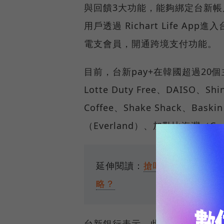
與回饋3大功能，能夠綁定台新
用戶透過 Richart Life 
電支會員，開通跨境支付功能。
目前，台新pay+在韓國超過2
Lotte Duty Free、DAISO、S
Coffee、Shake Shack、B
（Everland）、加勒比海灣（C
延伸閱讀：
搶吃電子支付新大
略？
台新銀行表示，此次與GLN完成