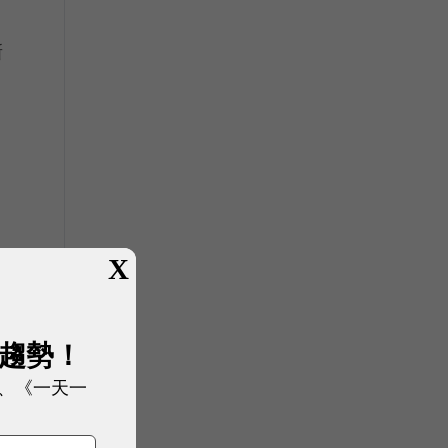
，
新
X
展趨勢！
、《一天一