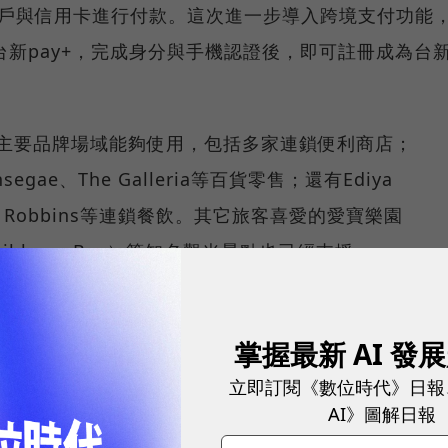
帳戶與信用卡進行付款。這次進一步導入跨境支付功能
App進入台新pay+，完成身分與手機認證後，即可註冊成為台
0個主要品牌場域能夠使用，包括多家連鎖便利商店；
hinsegae、The Galleria等百貨零售；還有Ediya
askin Robbins等連鎖餐飲。其它旅客喜愛的愛寶樂園
aribbean Bay）等知名觀光景點也已經支援。
餅，「跨境支付」香在哪？悠遊付、街口各自有何策
掌握最新 AI 發
立即訂閱《數位時代》日報
AI》圖解日報
系統整合後，已建構出一站式的交易與對帳流程，能處