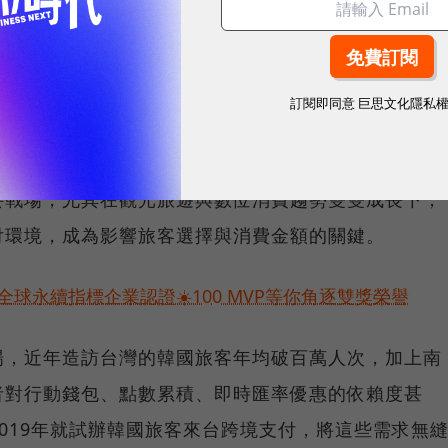
國外，台新也預計與 GLN 擴展合作至香港、泰國、
的跨境支付網絡。
訂閱即同意
巨思文化隱私
要戰場，尤其在觀光旅遊與數位消費趨勢雙雙成長下，
付環境，成為影響旅客選擇與消費金額的關鍵。
球永續指標企業認證☀️100 MVP等你角逐雙獎榮譽
場，近年造訪台灣的韓國旅客年均破百萬人次，加上南
者對行動錢包、點數累積、即時匯率優惠的依賴度甚
2019年就試辦韓國旅客來台跨境支付，將這些需求無