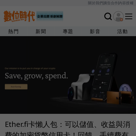
關於我們
廣告合作
內容授權
熱門
新聞
專題
影音
活動
Ether.fi卡懶人包：可以儲值、收益與消
費的加密貨幣信用卡！回饋、手續費有