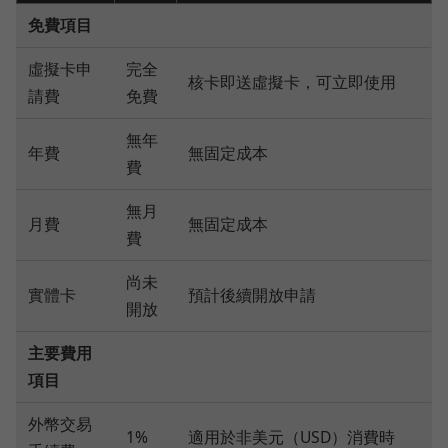
免費項目
虛擬卡申
完全
核卡即送虛擬卡，可立即使用
請費
免費
無年
年費
無固定成本
費
無月
月費
無固定成本
費
尚未
實體卡
預計後續開放申請
開放
主要費用
項目
外幣交易
1%
適用於非美元（USD）消費時