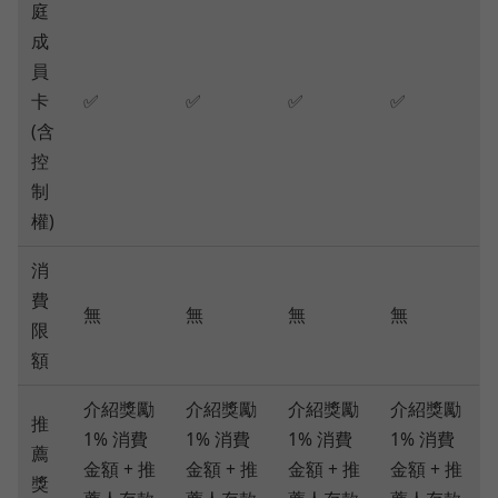
庭
成
員
卡
✅
✅
✅
✅
(含
控
制
權)
消
費
無
無
無
無
限
額
介紹獎勵
介紹獎勵
介紹獎勵
介紹獎勵
推
1% 消費
1% 消費
1% 消費
1% 消費
薦
金額 + 推
金額 + 推
金額 + 推
金額 + 推
獎