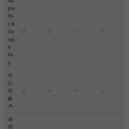
Ap
ple
Pa
y &
Go
✅
✅
✅
✅
ogl
e
Pa
y
非
託
管
✅
✅
✅
✅
帳
戶
使
用