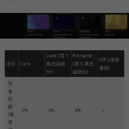
Luxe (需 1
Pinnacle
VIP (僅限
項目
Core
萬忠誠積
(需 5 萬忠
邀請)
分)
誠積分)
現
金
回
饋
2%
3%
3%
⭐
(每
筆