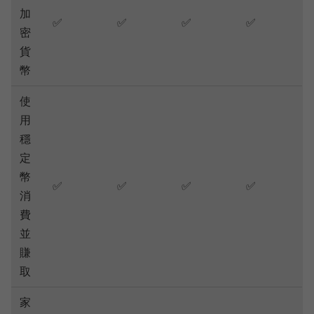
加
✅
✅
✅
✅
密
貨
幣
使
用
穩
定
幣
✅
✅
✅
✅
消
費
並
賺
取
家