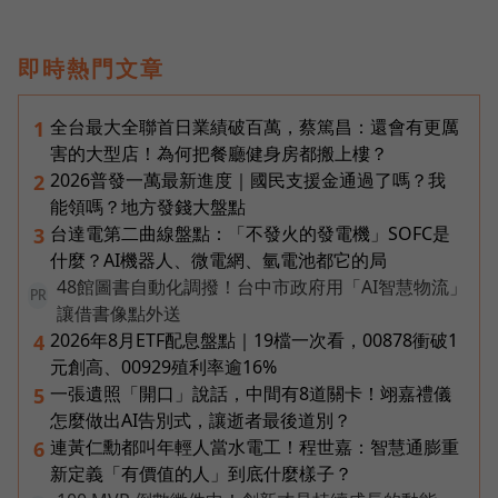
即時熱門文章
全台最大全聯首日業績破百萬，蔡篤昌：還會有更厲
1
害的大型店！為何把餐廳健身房都搬上樓？
2026普發一萬最新進度｜國民支援金通過了嗎？我
2
能領嗎？地方發錢大盤點
台達電第二曲線盤點：「不發火的發電機」SOFC是
3
什麼？AI機器人、微電網、氫電池都它的局
48館圖書自動化調撥！台中市政府用「AI智慧物流」
PR
讓借書像點外送
2026年8月ETF配息盤點｜19檔一次看，00878衝破1
4
元創高、00929殖利率逾16%
一張遺照「開口」說話，中間有8道關卡！翊嘉禮儀
5
怎麼做出AI告別式，讓逝者最後道別？
連黃仁勳都叫年輕人當水電工！程世嘉：智慧通膨重
6
新定義「有價值的人」到底什麼樣子？