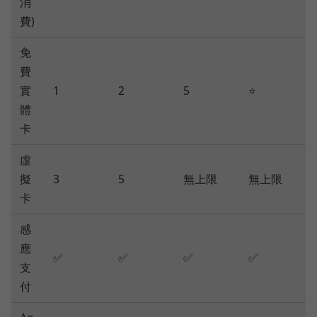
消
費)
免
費
實
1
2
5
⭐
體
卡
虛
擬
3
5
無上限
無上限
卡
感
應
✅
✅
✅
✅
支
付