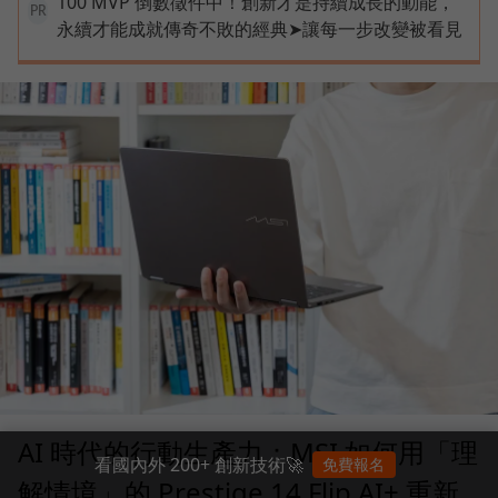
100 MVP 倒數徵件中！創新才是持續成長的動能，
PR
永續才能成就傳奇不敗的經典➤讓每一步改變被看見
AI 時代的行動生產力：MSI 如何用「理
看國內外 200+ 創新技術🚀
免費報名
解情境」的 Prestige 14 Flip AI+ 重新