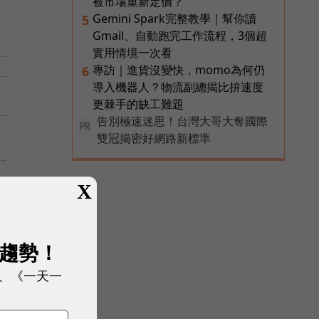
被市場重新定價？
Gemini Spark完整教學｜幫你讀
5
Gmail、自動跑完工作流程，3個超
實用情境一次看
專訪｜進貨沒變快，momo為何仍
6
導入機器人？物流副總揭比拚速度
更棘手的缺工難題
告別極速迷思！台灣大哥大奪國際
，
PR
雙冠揭密好網路新標準
X
展趨勢！
、《一天一