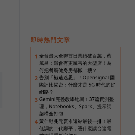
市
，
即時熱門文章
全台最大全聯首日業績破百萬，蔡
1
篤昌：還會有更厲害的大型店！為
何把餐廳健身房都搬上樓？
告別「極速迷思」！Opensignal 國
2
際評比揭密：什麼才是 5G 時代的好
網路？
Gemini完整教學地圖！37篇實測整
3
理，Notebooks、Spark、提示詞
架構全打包
黃仁勳兆元宴永遠站最後一排！最
4
低調的二代鄭平，憑什麼讓台達電