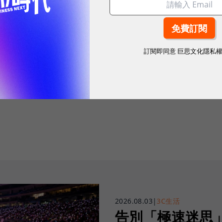
訂閱即同意
巨思文化隱私
往下滑看下一篇文章
2026.08.03
|
3C生活
告別「極速迷思」！