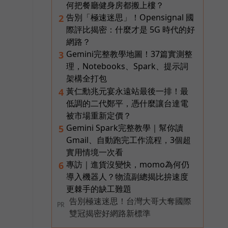
何把餐廳健身房都搬上樓？
告別「極速迷思」！Opensignal 國
2
際評比揭密：什麼才是 5G 時代的好
網路？
Gemini完整教學地圖！37篇實測整
3
理，Notebooks、Spark、提示詞
架構全打包
黃仁勳兆元宴永遠站最後一排！最
4
低調的二代鄭平，憑什麼讓台達電
被市場重新定價？
Gemini Spark完整教學｜幫你讀
5
Gmail、自動跑完工作流程，3個超
實用情境一次看
專訪｜進貨沒變快，momo為何仍
6
導入機器人？物流副總揭比拚速度
更棘手的缺工難題
告別極速迷思！台灣大哥大奪國際
PR
雙冠揭密好網路新標準