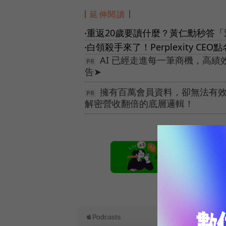
延伸閱讀
重返20歲要讀什麼？黃仁勳秒答「
●
白領殺手來了！Perplexity 
●
AI 已經走進每一筆商機，高
告➤
擁有百萬會員資料，卻無法有效變
解密營收翻倍的底層邏輯！
本