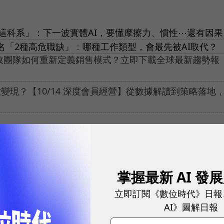
這科系」：下一波實體AI，要懂摩擦力、慣性⋯還有因果
CEO點名「2種高危職缺」：哪種工作類型，會最先被AI取代？
績效團隊如何重新定義銷售模式？立即下載全球最新趨勢報
現？【10/14 深度會員經營】從數據解讀到策略落地
掌握最新 AI 發
網站內容未經允許，不得轉載。
立即訂閱《數位時代》日報
AI》圖解日報