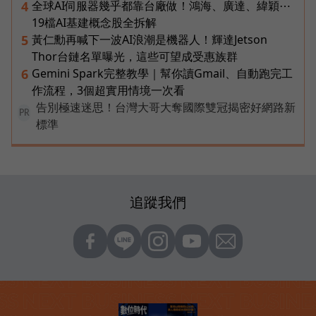
全球AI伺服器幾乎都靠台廠做！鴻海、廣達、緯穎⋯
4
19檔AI基建概念股全拆解
黃仁勳再喊下一波AI浪潮是機器人！輝達Jetson
5
Thor台鏈名單曝光，這些可望成受惠族群
Gemini Spark完整教學｜幫你讀Gmail、自動跑完工
6
作流程，3個超實用情境一次看
告別極速迷思！台灣大哥大奪國際雙冠揭密好網路新
PR
標準
追蹤我們