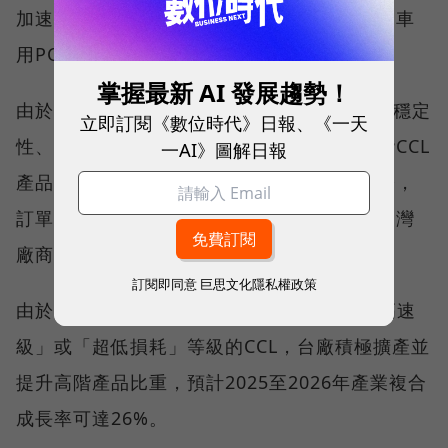
加速導入（自動駕駛、智慧座艙等）也將推動車
用PCB和CCL需求快速增長。
掌握最新 AI 發展趨勢！
由於AI伺服器的技術門檻較高，對CCL材料的穩定
立即訂閱《數位時代》日報、《一天
性、可靠性及散熱能力都有極高要求，而高階CCL
一AI》圖解日報
產品的驗證週期長達兩到三年，一旦通過驗證，
訂單往往就相當穩固。這對於深耕此領域的台灣
廠商來說，無疑是一大競爭優勢。
訂閱即同意
巨思文化隱私權政策
由於AI伺服器與高速通訊應用會使用「高頻高速
級」或「超低損耗」等級的CCL，台廠積極擴產並
提升高階產品比重，預計2025至2026年產業複合
成長率可達26%。