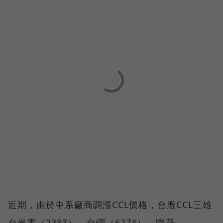
近期，由於中系廠商調漲CCL價格，台廠CCL三雄
台光電（2383）、台燿（6274）、聯茂