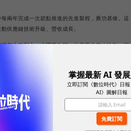
中每兩年完成一次節點推進的先進製程，厥功甚偉。這
拉動供應鏈技術升級、營收成長。
圓廠都會有配方、步驟等改變，供應商會有小輪動，因
需求，是影響供應商誰上誰下的關鍵。」一位與台積電
掌握最新 AI 發
間與步驟比以往更多，提升製程效率更為重要，而且電
立即訂閱《數位時代》日報
AI》圖解日報
度更具挑戰，帶動各種設備、製程材料配方必須跟進調
打入二奈米的供應商不約而同地說。
（化學機械研磨）層數增加，增加鑽石碟用量，帶動中
，昇陽半導體、中砂、辛耘營收往上；提供光罩傳輸盒