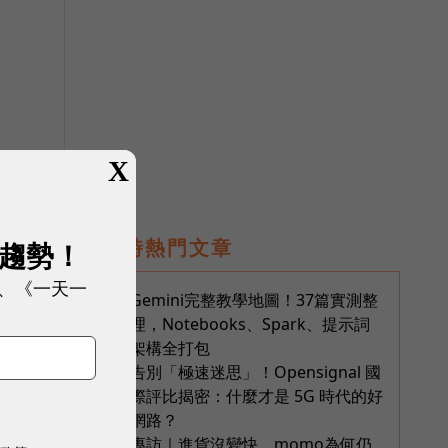
X
即時熱門文章
展趨勢！
、《一天一
Gemini完整教學地圖！37篇實測整
1
理，Notebooks、Spark、提示詞
架構全打包
告別「極速迷思」！Opensignal 國
2
際評比揭密：什麼才是 5G 時代的好
網路？
專訪｜進貨沒變快，momo為何仍
3