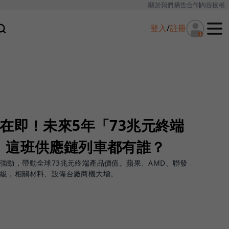
關於我們
廣告合作
內容授權
登入
/
註冊
在即！未來5年「73兆元終端
：這班供應鏈列車都有誰？
強勁，帶動全球73兆元終端產品價值。蘋果、AMD、聯發
升級，相關材料、設備台廠商機大增。