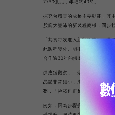
7730億元，年增約40％。
探究台積電的成長主要動能，其
股龐大豐沛的新製程商機，同步
「其實每次進入新製程節點，晶
此製程變化、能不能符合晶圓廠
合作逾30年的供應鏈老將表示。
供應鏈觀察，二奈米製造所需時
晶體非常細小，潔淨度、設備精
整，「挑戰也正是商機所在。」
例如，因為步驟變多，需要CMP
砂躍升；同時再生晶圓用量劇增