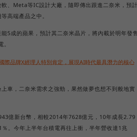
軟、Meta等IC設計大廠，隨即傳出跟進二奈米，預
機等高端產品之中。
產能5成的蘋果，預計其二奈米晶片，將內載於明年發
筆電。
耀！國際品牌X經理人特別肯定，展現AI時代最具潛力的核心
紛上車，二奈米需求之強勁，果然做夢也想不到般地實
43億新台幣，相較2014年7628億元，10年成長2.79
6.1％。今年上半年台積電再往上衝，半年營收達1兆