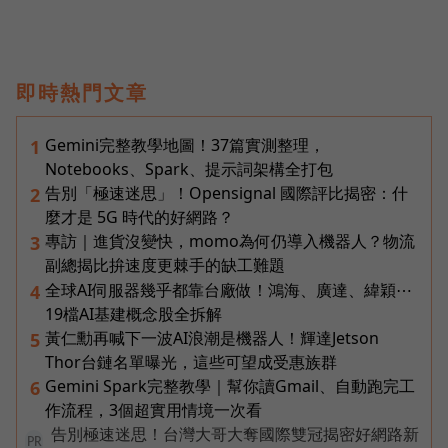
即時熱門文章
Gemini完整教學地圖！37篇實測整理，
1
Notebooks、Spark、提示詞架構全打包
告別「極速迷思」！Opensignal 國際評比揭密：什
2
麼才是 5G 時代的好網路？
專訪｜進貨沒變快，momo為何仍導入機器人？物流
3
副總揭比拚速度更棘手的缺工難題
全球AI伺服器幾乎都靠台廠做！鴻海、廣達、緯穎⋯
4
19檔AI基建概念股全拆解
黃仁勳再喊下一波AI浪潮是機器人！輝達Jetson
5
Thor台鏈名單曝光，這些可望成受惠族群
Gemini Spark完整教學｜幫你讀Gmail、自動跑完工
6
作流程，3個超實用情境一次看
告別極速迷思！台灣大哥大奪國際雙冠揭密好網路新
PR