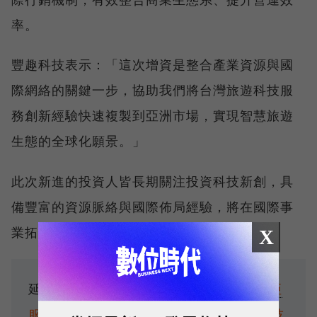
率。
豐趣科技表示：「這次增資是整合產業資源與國
際網絡的關鍵一步，協助我們將台灣旅遊科技服
務創新經驗快速複製到亞洲市場，實現智慧旅遊
生態的全球化願景。」
此次新進的投資人皆長期關注投資科技新創，具
備豐富的資源脈絡與國際佈局經驗，將在國際事
業拓展中提供實質協助。
X
延伸閱讀：
Dcard宣布終止日本、馬來西亞
服務！海外市場剩港澳，官方：將投入AI技