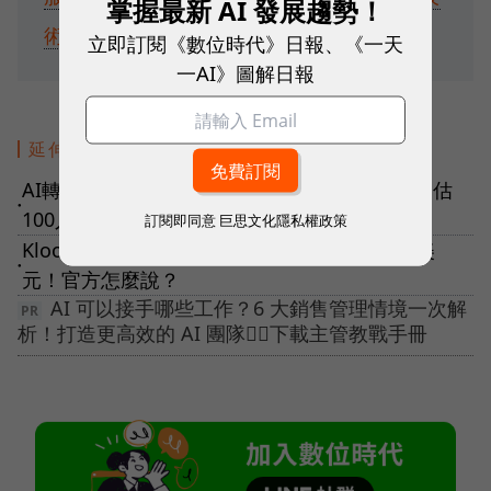
掌握最新 AI 發展趨勢！
術探索
立即訂閱《數位時代》日報、《一天
一AI》圖解日報
延伸閱讀
AI轉型先裁員！KKday宣布「精簡15%人力」：估
●
100人以上丟飯碗，官方怎麼說？
訂閱即同意
巨思文化隱私權政策
Klook傳秘密赴美IPO，募資金額可能高達5億美
●
元！官方怎麼說？
AI 可以接手哪些工作？6 大銷售管理情境一次解
析！打造更高效的 AI 團隊👉🏻下載主管教戰手冊