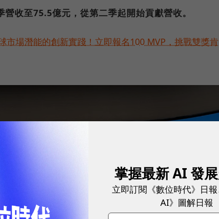
季營收至75.5億元，從第二季起開始貢獻營收。
球市場潛能的創新實踐！立即報名100 MVP，挑戰雙獎肯
掌握最新 AI 發
立即訂閱《數位時代》日報
AI》圖解日報