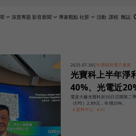
聞
深度專題
影音新聞
專家觀點
社群
活動
課程
雜誌
2025.07.30
|
半導體與電子產業
光寶科上半年淨利
40%、光電近2
電源大廠光寶科於30日召開第二
（EPS）2.89元，年增20%。
＃資料中心
＃AI