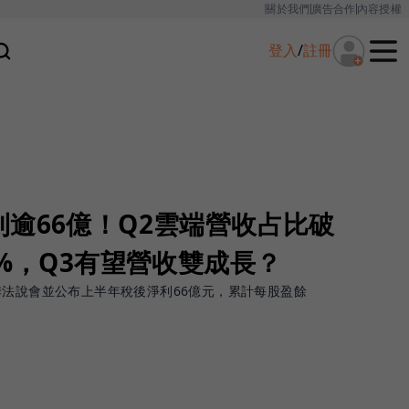
關於我們
廣告合作
內容授權
登入
/
註冊
逾66億！Q2雲端營收占比破
0%，Q3有望營收雙成長？
季法說會並公布上半年稅後淨利66億元，累計每股盈餘