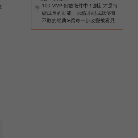
100 MVP 倒數徵件中！創新才是持
產
PR
續成長的動能，永續才能成就傳奇
不敗的經典➤讓每一步改變被看見
利