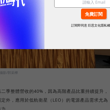
訂閱即同意
巨思文化隱私
 攝影/郭采樺
二季整體營收的40%，因為高階產品比重持續提升，
定外，應用於低軌衛星（LEO）的電源產品需求尤為
推力。