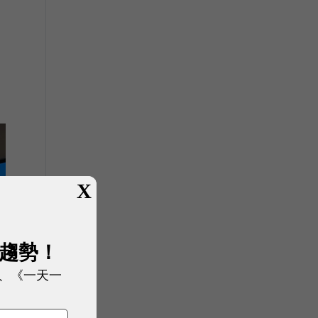
X
展趨勢！
、《一天一