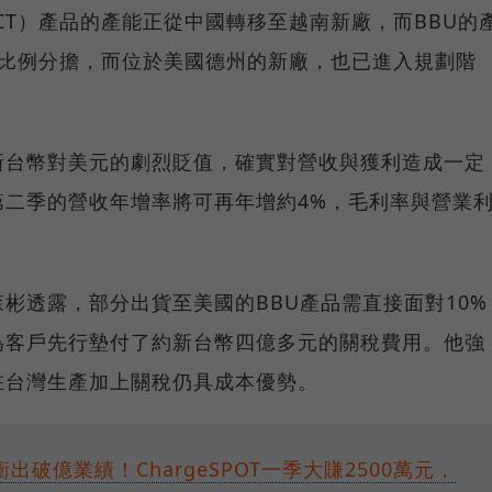
CT）產品的產能正從中國轉移至越南新廠，而BBU的
的比例分擔，而位於美國德州的新廠，也已進入規劃階
新台幣對美元的劇烈貶值，確實對營收與獲利造成一定
第二季的營收年增率將可再年增約4%，毛利率與營業
彬透露，部分出貨至美國的BBU產品需直接面對10%
為客戶先行墊付了約新台幣四億多元的關稅費用。他強
在台灣生產加上關稅仍具成本優勢。
破億業績！ChargeSPOT一季大賺2500萬元，