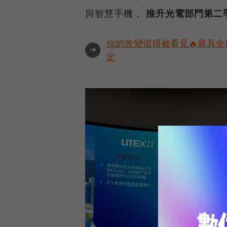
與智慧手機，
推升光電部門第二
你的改變值得被看見🔥最具全
➜
定