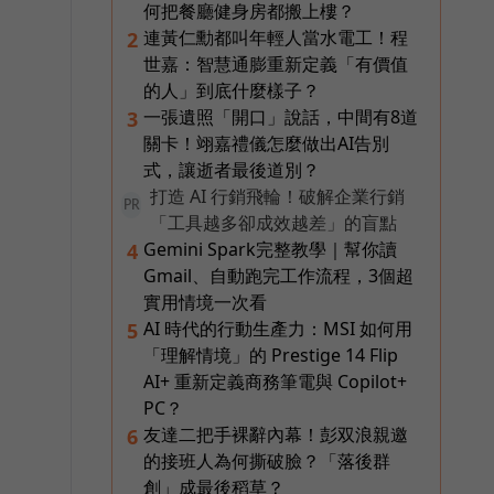
何把餐廳健身房都搬上樓？
連黃仁勳都叫年輕人當水電工！程
2
世嘉：智慧通膨重新定義「有價值
的人」到底什麼樣子？
。
一張遺照「開口」說話，中間有8道
3
關卡！翊嘉禮儀怎麼做出AI告別
式，讓逝者最後道別？
打造 AI 行銷飛輪！破解企業行銷
PR
「工具越多卻成效越差」的盲點
Gemini Spark完整教學｜幫你讀
4
Gmail、自動跑完工作流程，3個超
實用情境一次看
AI 時代的行動生產力：MSI 如何用
5
「理解情境」的 Prestige 14 Flip
AI+ 重新定義商務筆電與 Copilot+
PC？
友達二把手裸辭內幕！彭双浪親邀
6
的接班人為何撕破臉？「落後群
創」成最後稻草？