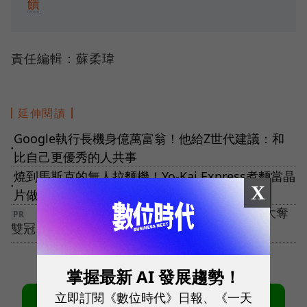
饋
責任編輯：蘇柔瑋
延伸閱讀
Google執行長機身億萬富翁！他給Z世代建議：和
●
比自己更優秀的人共事
燒到馬斯克的無人拉麵機！Yo-Kai Express煮麵當晶
X
●
片做，加碼台味手搖機拚年底上市
【5G 競局新解】告別極速迷思！ 台灣大哥大奪
雙冠，重定義「好網路」
掌握最新 AI 發展趨勢！
立即訂閱《數位時代》日報、《一天