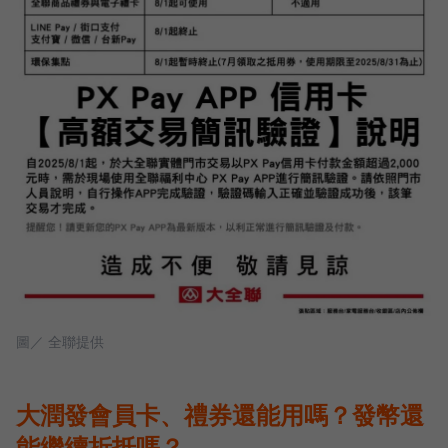
圖／ 全聯提供
大潤發會員卡、禮券還能用嗎？發幣還
能繼續折抵嗎？