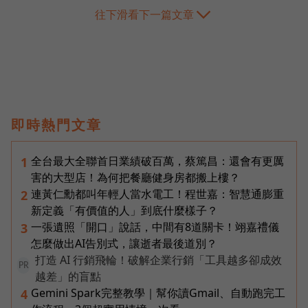
往下滑看下一篇文章
即時熱門文章
全台最大全聯首日業績破百萬，蔡篤昌：還會有更厲
1
害的大型店！為何把餐廳健身房都搬上樓？
連黃仁勳都叫年輕人當水電工！程世嘉：智慧通膨重
2
新定義「有價值的人」到底什麼樣子？
一張遺照「開口」說話，中間有8道關卡！翊嘉禮儀
3
怎麼做出AI告別式，讓逝者最後道別？
打造 AI 行銷飛輪！破解企業行銷「工具越多卻成效
PR
越差」的盲點
Gemini Spark完整教學｜幫你讀Gmail、自動跑完工
4