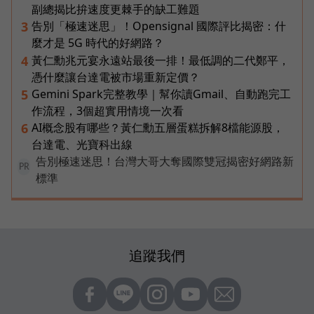
副總揭比拚速度更棘手的缺工難題
告別「極速迷思」！Opensignal 國際評比揭密：什
3
麼才是 5G 時代的好網路？
黃仁勳兆元宴永遠站最後一排！最低調的二代鄭平，
4
憑什麼讓台達電被市場重新定價？
Gemini Spark完整教學｜幫你讀Gmail、自動跑完工
5
作流程，3個超實用情境一次看
AI概念股有哪些？黃仁勳五層蛋糕拆解8檔能源股，
6
台達電、光寶科出線
告別極速迷思！台灣大哥大奪國際雙冠揭密好網路新
PR
標準
追蹤我們