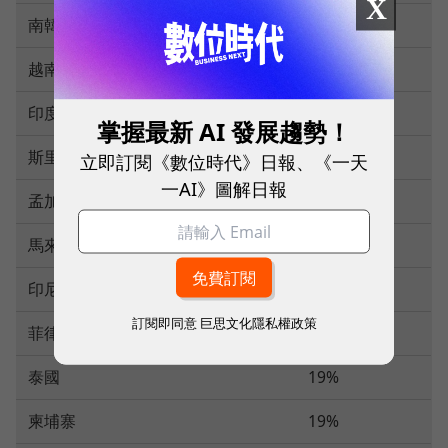
X
南韓
15%
越南
20%
印度
25%
掌握最新 AI 發展趨勢！
斯里蘭卡
20%
立即訂閱《數位時代》日報、《一天
一AI》圖解日報
孟加拉
20%
馬來西亞
19%
印尼
19%
訂閱即同意
巨思文化隱私權政策
菲律賓
19%
泰國
19%
柬埔寨
19%