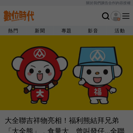
關於我們
廣告合作
內容授權
熱門
新聞
專題
影音
活動
大全聯吉祥物亮相！福利熊結拜兄弟
「大全熊」，食量大、曾叫發仔…全聯