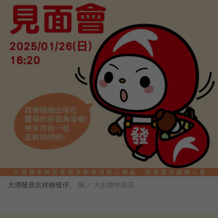
大潤發原吉祥物發仔。
圖／ 大全聯中和店