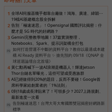
即時熱門文章
全球AI伺服器幾乎都靠台廠做！鴻海、廣達、緯穎⋯
1
19檔AI基建概念股全拆解
告別「極速迷思」！Opensignal 國際評比揭密：什
2
麼才是 5G 時代的好網路？
Gemini完整教學地圖！37篇實測整理，
3
Notebooks、Spark、提示詞架構全打包
如何打造營運不中斷的資料平台？教你以最適成本建
PR
構 AI Ready 資料平台 ✨ 搶先預約 09/18《QNAP 全
球巡迴論壇台北首場》
黃仁勳再喊下一波AI浪潮是機器人！輝達Jetson
4
Thor台鏈名單曝光，這些可望成受惠族群
AI已經做得到20%的題目，反而不要碰！Google首
5
席科學家給創業者的「1%法則」
0到18歲成長津貼來了！可領多少？2027上路規劃、
6
最新進度一次看
告別極速迷思！台灣大哥大奪國際雙冠揭密好網路新
PR
標準