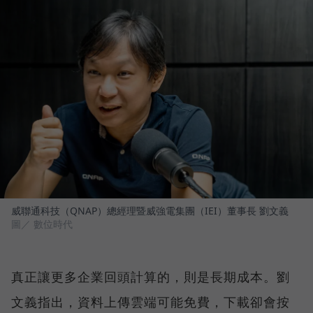
威聯通科技（QNAP）總經理暨威強電集團（IEI）董事長 劉文義
圖／ 數位時代
真正讓更多企業回頭計算的，則是長期成本。劉
文義指出，資料上傳雲端可能免費，下載卻會按