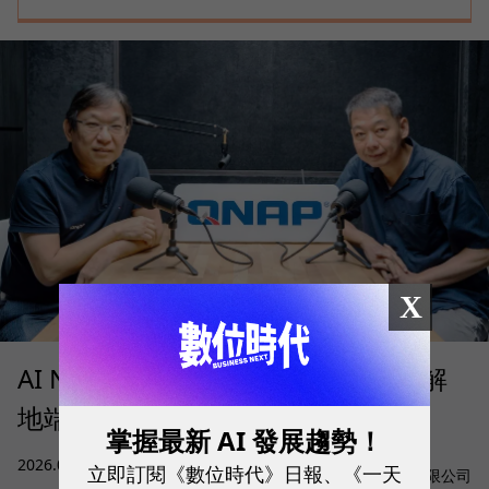
X
AI NAS 何時才值得部署？QNAP 拆解
地端 AI 的成本、算力與資料門檻
掌握最新 AI 發展趨勢！
sponsored by
2026.08.05
|
AI與大數據
立即訂閱《數位時代》日報、《一天
威聯通科技股份有限公司