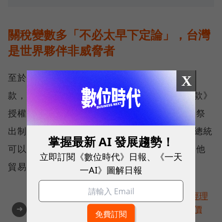
關稅變數多「不必太早下定論」，台灣
是世界夥伴非威脅者
至於美國可能援引兩項美國貿易法中的兩大條
X
款，作為課徵關稅的法理依據，包括《301條款》
授權美國貿易代表對他國「不公平貿易行為」祭
出制裁，《232條款》則是出於國安考量，讓總統
掌握最新 AI 發展趨勢！
可以國家安全為由，對進口商品施加關稅或其他
立即訂閱《數位時代》日報、《一天
貿易限制。
一AI》圖解日報
角逐100 MVP盛典雙重榮耀！國際品牌X經理
➜
人特別肯定，展現AI時代最具潛力的核心價