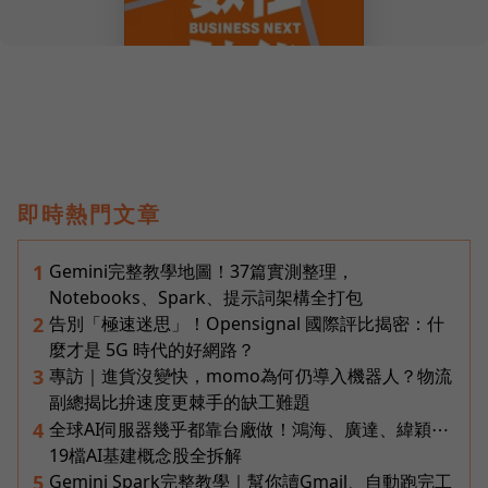
即時熱門文章
Gemini完整教學地圖！37篇實測整理，
1
Notebooks、Spark、提示詞架構全打包
告別「極速迷思」！Opensignal 國際評比揭密：什
2
麼才是 5G 時代的好網路？
專訪｜進貨沒變快，momo為何仍導入機器人？物流
3
副總揭比拚速度更棘手的缺工難題
全球AI伺服器幾乎都靠台廠做！鴻海、廣達、緯穎⋯
4
19檔AI基建概念股全拆解
Gemini Spark完整教學｜幫你讀Gmail、自動跑完工
5