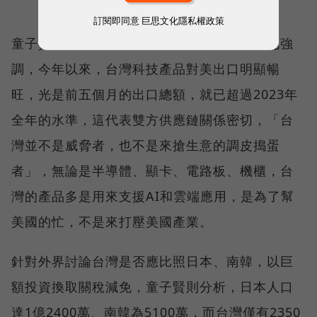
值
訂閱即同意
巨思文化隱私權政策
童子賢指出，這屬於美國內政不便批評，但他強
調，今年以來，台灣科技產品對美出口明顯暢
旺，光是前五個月的出口總額，就已超過2023年
全年的水準，這代表雙方供應鏈關係密切，「台
灣並不是威脅者，也不是來搶生意的調皮搗蛋
者」，無論是半導體、顯卡、電路板、機櫃，台
灣的產品多是用來支援AI和雲端應用，是為了幫
美國的忙，不是來打壓美國產業。
針對外界討論台灣是否應比照日本、南韓，以巨
額投資換取關稅減免，童子賢則分析，日本人口
達1億2400萬、南韓為5100萬，而台灣僅有2350