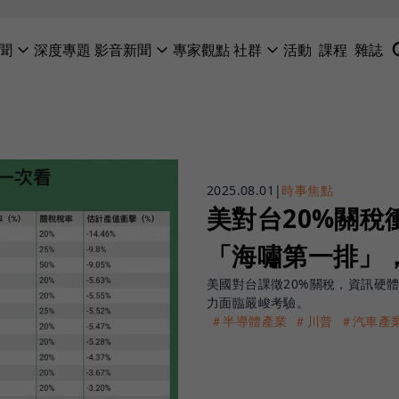
聞
深度專題
影音新聞
專家觀點
社群
活動
課程
雜誌
2025.08.01
|
時事焦點
美對台20%關稅
「海嘯第一排」
美國對台課徵20%關稅，資訊硬
力面臨嚴峻考驗。
＃半導體產業
＃川普
＃汽車產