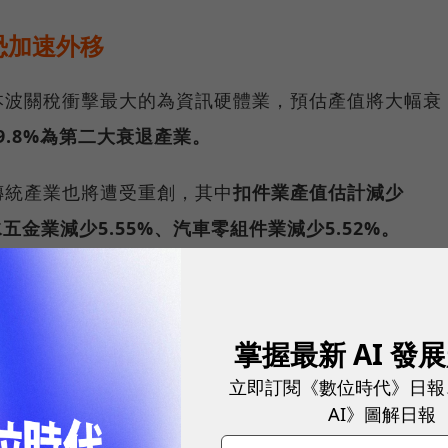
恐加速外移
本波關稅衝擊最大的為資訊硬體業，預估產值將大幅衰
9.8%為第二大衰退產業。
傳統產業也將遭受重創，其中
扣件業產值估計減少
水五金業減少5.55%、汽車零組件業減少5.52%。
球永續指標企業認證☀️100 MVP等你角逐雙獎榮譽
掌握最新 AI 發
車零組件等產業，除了本次的對等關稅外，先前已被課
立即訂閱《數位時代》日報
國安關稅，處境更為艱難。
AI》圖解日報
》(Trade Expansion Act）第232條，用來調查