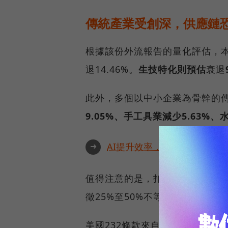
傳統產業受創深，供應鏈
根據該份外流報告的量化評估，
退14.46%。
生技特化則預估
衰退
此外，多個以中小企業為骨幹的
9.05%、手工具業減少5.63%、
➜
AI提升效率，永續決定未來！全
值得注意的是，扣件、鋼鐵及汽
徵25%至50%不等的232條款
美國232條款來自1962年《貿易擴張法