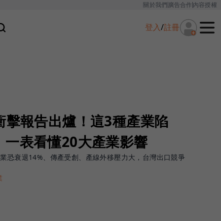
關於我們
廣告合作
內容授權
登入
/
註冊
衝擊報告出爐！這3種產業陷
，一表看懂20大產業影響
體業恐衰退14%、傳產受創、產線外移壓力大，台灣出口競爭
業