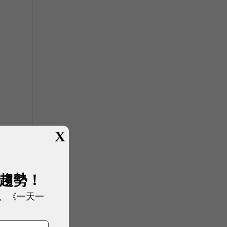
X
展趨勢！
、《一天一