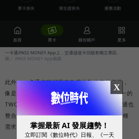
一卡通iPASS MONEY App上，交通儲值卡功能有獨立專區。
圖／ iPASS MONEY App截圖
此外，一卡通也積極跟進政府推動的支付趨勢，
X
像是iPASS MONEY付款碼從原生就與政府統一的
TWQR規格結合；並且在TWQR架構上，一卡通也
整合客家幣、數位券等功能，目標是讓出於各種
掌握最新 AI 發展趨勢！
需求的使用者，都可以聚集到一卡通的平台。
立即訂閱《數位時代》日報、《一天