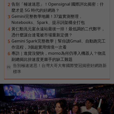
告別「極速迷思」！Opensignal 國際評比揭密：什
2
麼才是 5G 時代的好網路？
Gemini完整教學地圖！37篇實測整理，
3
Notebooks、Spark、提示詞架構全打包
黃仁勳兆元宴永遠站最後一排！最低調的二代鄭平，
4
憑什麼讓台達電被市場重新定價？
Gemini Spark完整教學｜幫你讀Gmail、自動跑完工
5
作流程，3個超實用情境一次看
專訪｜進貨沒變快，momo為何仍導入機器人？物流
6
副總揭比拚速度更棘手的缺工難題
告別極速迷思！台灣大哥大奪國際雙冠揭密好網路新
PR
標準