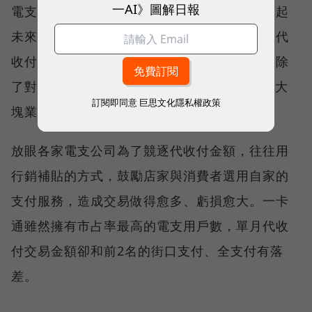
一AI》圖解日報
電支和儲值卡——雙手都能靈活運用之後，談起
未來的藍圖，鄭鎧尹相當肯定「絕對不會衝刺代
收付金額很高的燒錢模式」。他解釋，一卡通除
了對應消費者端的服務，也擁有B2B和B2G兩大
訂閱即同意
巨思文化隱私權政策
塊業務，整體獲利結構與同業本就不盡相同。
放眼各家電支公司為了競逐代收付金額，往往用
行銷補貼的方式，鼓勵店家與消費者選用自家的
支付服務，造成交易做得愈多、虧損愈大。一卡
通雖然擁有市占率最高的電支用戶數，單月代收
付交易金額卻和前2名的街口支付、全支付有落
差。