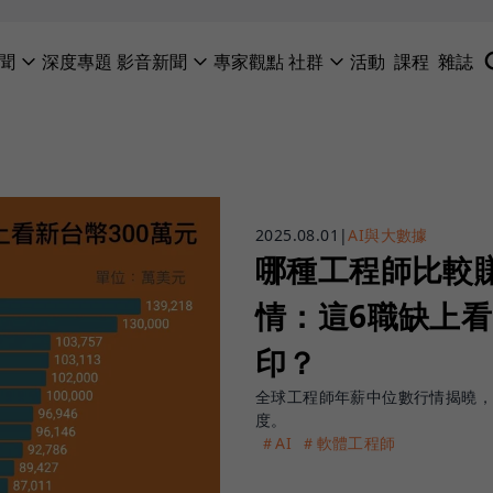
聞
深度專題
影音新聞
專家觀點
社群
活動
課程
雜誌
2025.08.01
|
AI與大數據
哪種工程師比較
情：這6職缺上看
印？
全球工程師年薪中位數行情揭曉，
度。
＃AI
＃軟體工程師