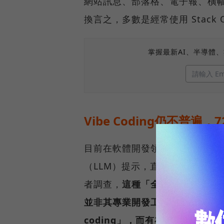
網站訊息、部落格、電子報、橫幅廣告
換言之，多數是經常使用 Stack 
掌握最新AI、半導體
Vibe Coding仍不普
目前在軟體開發領域十分風行的氛圍
（LLM）提示，直接生成整個應用程式
者調查，
這種「全自動生成」的開發流
並非其專業開發工作的一部分。另有
coding」，而有在vibe cod