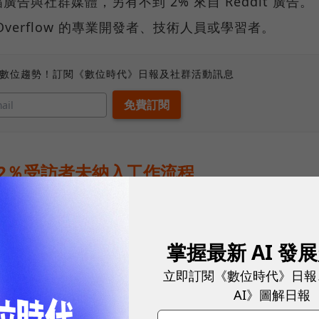
與社群媒體，另有不到 2% 來自 Reddit 廣告。
Overflow 的專業開發者、技術人員或學習者。
、數位趨勢！訂閱《數位時代》日報及社群活動訊息
遍，72％受訪者未納入工作流程
編碼（Vibe Coding），其指涉利用大型語言模型
或軟體的開發方式。而據 Stack Overflow 開發
掌握最新 AI 發
程尚未普及，有72% 受訪者表示 vibe coding
立即訂閱《數位時代》日報
 5% 受訪者明確表示「完全不採用 vibe
AI》圖解日報
ing的受訪者僅有近12%。