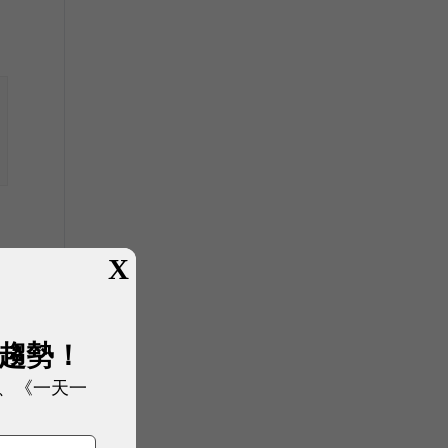
X
展趨勢！
、《一天一