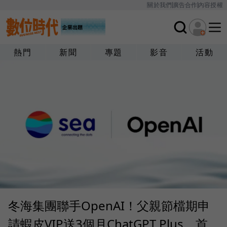
關於我們
廣告合作
內容授權
熱門
新聞
專題
影音
活動
冬海集團聯手OpenAI！父親節檔期申
請蝦皮VIP送3個月ChatGPT Plus，首