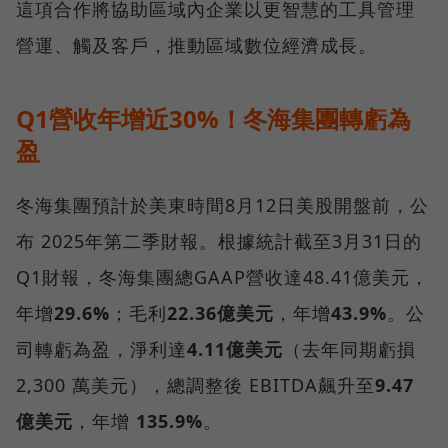
這項合作將協助區域內企業以更智慧的工具管理
營運、觸及客戶，推動區域數位經濟成長。
Q1營收年增近30%！冬海集團轉虧為
盈
冬海集團預計於美東時間8月12日美股開盤前，公
布 2025年第二季財報。根據統計截至3月31日的
Q1財報，冬海集團總GAAP營收達48.41億美元，
年增
29.6%
；毛利
22.36億美元
，年增
43.9%
。公
司轉虧為盈，淨利達
4.11億美元
（去年同期虧損
2,300 萬美元），總調整後 EBITDA飆升至
9.47
億美元
，年增
135.9%
。