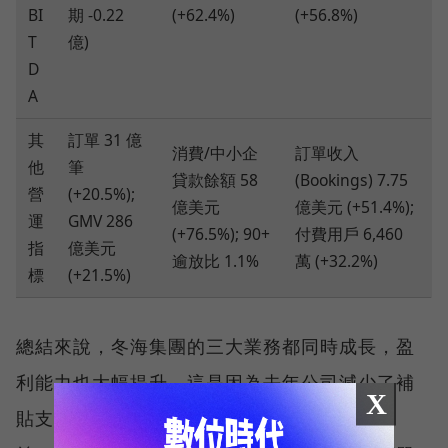
BI
期 -0.22
(+62.4%)
(+56.8%)
T
億)
D
A
其
訂單 31 億
消費/中小企
訂單收入
他
筆
貸款餘額 58
(Bookings) 7.75
營
(+20.5%);
億美元
億美元 (+51.4%);
運
GMV 286
(+76.5%); 90+
付費用戶 6,460
指
億美元
逾放比 1.1%
萬 (+32.2%)
標
(+21.5%)
總結來說，冬海集團的三大業務都同時成長，盈
利能力也大幅提升。這是因為去年公司減少了補
X
貼支出並嚴格控制成本，現在開始看到經營效