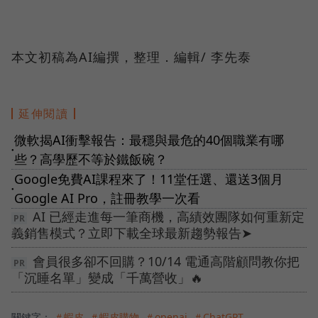
本文初稿為AI編撰，整理．編輯/ 李先泰
延伸閱讀
微軟揭AI衝擊報告：最穩與最危的40個職業有哪
●
些？高學歷不等於鐵飯碗？
Google免費AI課程來了！11堂任選、還送3個月
●
Google AI Pro，註冊教學一次看
AI 已經走進每一筆商機，高績效團隊如何重新定
義銷售模式？立即下載全球最新趨勢報告➤
會員很多卻不回購？10/14 電通高階顧問教你把
「沉睡名單」變成「千萬營收」🔥
關鍵字：
＃蝦皮
＃蝦皮購物
＃openai
＃ChatGPT