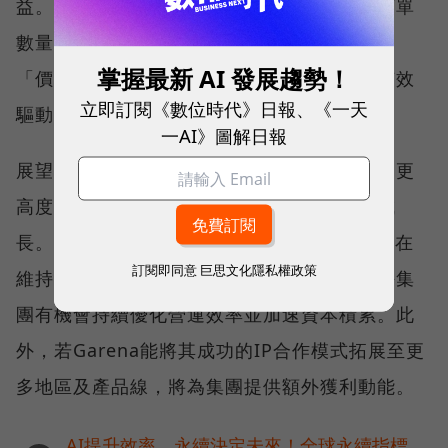
益。電商業務在亞洲和巴西都已開始獲利，訂單
數量和交易總額都創下新紀錄。這表明公司的
掌握最新 AI 發展趨勢！
「價格競爭力＋服務品質＋內容生態」策略有效
立即訂閱《數位時代》日報、《一天
驅動用戶黏性與廣告變現。
一AI》圖解日報
展望今年，集團管理層對全年財務指引表達「更
高度信心」，預計營收與獲利將維持雙位數成
長。隨著Shopee深入拉丁美洲市場、Monee在
訂閱即同意
巨思文化隱私權政策
維持良好資產質量的同時擴大貸款規模，冬海集
團有機會持續優化營運效率並加速資本積累。此
外，若Garena能將其成功的IP合作模式拓展至更
多地區及產品線，將為集團提供額外獲利動能。
AI提升效率，永續決定未來！全球永續指標