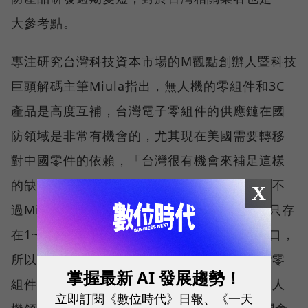
大參考點。
專注研究台灣科技資本市場的M觀點創辦人暨科技
巨頭解碼主筆Miula指出，無人機的零組件和3C
產品是高度互補，台灣電子零組件的供應鏈在國
防領域是非常有機會的，尤其現在美國需要轉移
對中國零件的依賴，「台灣很有機會來補足這樣
的缺口，並且軍用又可以擁有更高的利潤。」不
X
過Miula也指出，這個供應鏈缺口的機會可能只存
在1~2年，「因為別的國家也可以來補這個缺口，
所以台灣廠商必須把握機會，」他建議，台灣零
掌握最新 AI 發展趨勢！
組件廠商或許需要改變過去接單的習慣，「無人
立即訂閱《數位時代》日報、《一天