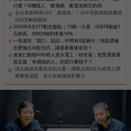
什麼？AI機器人、微電網、氫電池都它的局
全台首創48米LED「漫遊洞」！台中市政府綠美圖用
PR
AI語意解鎖藝術
2026年8月ETF配息盤點｜19檔一次看，00878衝破1
4
元創高、00929殖利率逾16%
一張遺照「開口」說話，中間有8道關卡！翊嘉禮儀
5
怎麼做出AI告別式，讓逝者最後道別？
連黃仁勳都叫年輕人當水電工！程世嘉：智慧通膨重
6
新定義「有價值的人」到底什麼樣子？
讓永續成為看得見的力量！國際品牌X百大經理人雙
PR
重榮譽認證，放大永續價值影響力