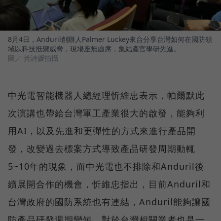
8月4日，Anduril創辦人Palmer Luckey來台分享台灣如何在國防領
域以科技抵禦威脅，現場座無虛席，集結產官學研先進。
圖／ 黃詩媛拍攝
中光電智能機器人總經理忻維忠表示，帕爾默此
次演講也帶給台灣軍工產業很大的啟發，能夠利
用AI，以及先進和更彈性的方式來進行產品開
發，改變過去標案方式導致產品研發周期動輒
5~10年的現象，而中光電也不排除和Anduril後
續展開合作的機會，忻維忠指出，目前Anduril和
台灣政府的國防系統也有連結，Anduril能夠讓國
防產品研發週期變短，對於台灣相關業者也是一