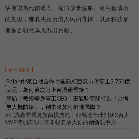
估後認為代價過高，從而放棄侵略。這兩種情境
的實現，都取決於台灣人民的選擇，以及科技業
者是否願意為此做出貢獻。
延伸閱讀
Palantir來台找合作？國防AI巨獸市值衝上3,750億
●
美元，為何這次盯上台灣產業鏈？
專訪｜教授變身軍工CEO！王毓駒率隊打造「台海
●
無人機防線」，創未來如何挺進國際？
讓產業看見新商模典範！亞馬遜全球開店X百大
MVP特別表彰✨立即報名放大你的創新競爭力