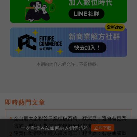
本網站內容未經允許，不得轉載。
即時熱門文章
全台最大全聯首日業績破百萬，蔡篤昌：還會有更厲
1
害的大型店！為何把餐廳健身房都搬上樓？
一次看懂🔥AI如何融入銷售流程
立即下載
連黃仁勳都叫年輕人當水電工！程世嘉：智慧通膨重
2