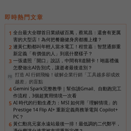
即時熱門文章
全台最大全聯首日業績破百萬，蔡篤昌：還會有更厲
1
害的大型店！為何把餐廳健身房都搬上樓？
連黃仁勳都叫年輕人當水電工！程世嘉：智慧通膨重
2
新定義「有價值的人」到底什麼樣子？
一張遺照「開口」說話，中間有8道關卡！翊嘉禮儀
3
怎麼做出AI告別式，讓逝者最後道別？
打造 AI 行銷飛輪！破解企業行銷「工具越多卻成效
PR
越差」的盲點
Gemini Spark完整教學｜幫你讀Gmail、自動跑完工
4
作流程，3個超實用情境一次看
AI 時代的行動生產力：MSI 如何用「理解情境」的
5
Prestige 14 Flip AI+ 重新定義商務筆電與 Copilot+
PC？
黃仁勳兆元宴永遠站最後一排！最低調的二代鄭平，
6
憑什麼讓台達電被市場重新定價？