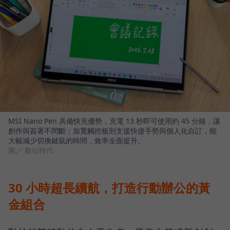
MSI Nano Pen 具備快充優勢，充電 13 秒即可使用約 45 分鐘，讓
創作與簽署不間斷；加寬觸控板則支援快捷手勢與個人化自訂，能
大幅減少切換鍵鼠的時間，效率全面提升。
圖／ 數位時代
30 小時超長續航，打造行動辦公的黃
金組合