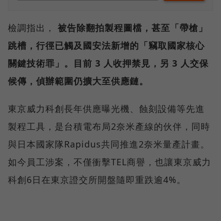
檢調指出，
被告除翻拍製程圖檔，甚至「帶槍」
跳槽，行徑已觸及國安法新增的「竊取國家核心
關鍵技術罪」。目前 3 人收押禁見，另 3 人交保
候傳，偵辦範圍仍擴大至供應鏈。
東京威力科創長年供應曝光機、蝕刻設備等先進
製程工具，是台積電布局2奈米產線的伙伴，同時
與日本國家隊Rapidus共同推進2奈米量產計畫。
如今員工涉案，不僅衝擊TEL商譽，也讓東京威力
科創6日在東京證交所開盤隨即重跌逾4%。