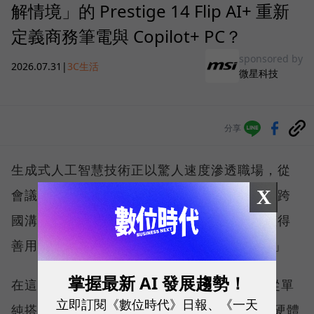
解情境」的 Prestige 14 Flip AI+ 重新
定義商務筆電與 Copilot+ PC？
sponsored by
2026.07.31
|
3C生活
微星科技
分享
生成式人工智慧技術正以驚人速度滲透職場，從
X
會議記錄、文件撰寫、資料搜尋、內容創作到跨
國溝通，每位知識工作者都開始思考：「我懂得
善用 AI 嗎？我的硬體跟得上生產力轉型嗎？」
掌握最新 AI 發展趨勢！
在這樣的氛圍下，市場對 AI PC 的期待，已從單
立即訂閱《數位時代》日報、《一天
純搭載最新處理器，擴展到如何將 AI 算力、硬體