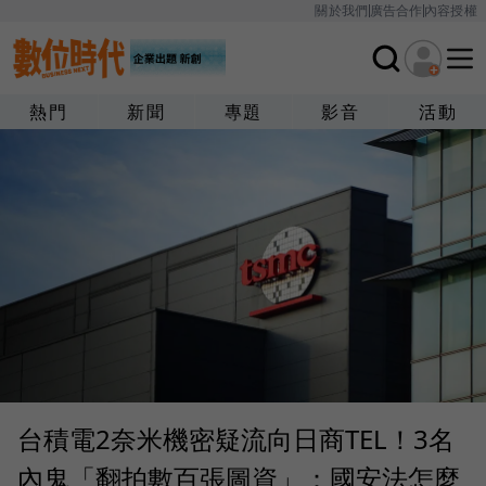
關於我們
廣告合作
內容授權
熱門
新聞
專題
影音
活動
台積電2奈米機密疑流向日商TEL！3名
內鬼「翻拍數百張圖資」：國安法怎麼