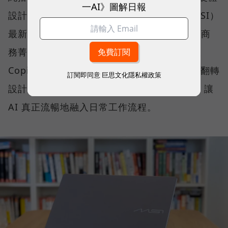
一AI》圖解日報
設計與真實使用情境無縫整合。微星科技（MSI）
最新推出的 Prestige 14 Flip AI+，正是專為商
務菁英與專業人士打造的解方。它結合了微軟
Copilot+ PC 架構、本地端 AI 運算、2-in-1 翻轉
訂閱即同意
巨思文化隱私權政策
設計、高畫質 OLED 顯示器與全天候續航力，讓
AI 真正流暢地融入日常工作流程。