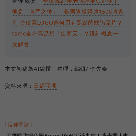
延伸閱讀：
台積電21年老將羅唯仁退休！
他是「將門之後」，帶團隊獲得逾1500項專
利
台積電LOGO為何用有黑點的缺陷晶片？
tsmc全小寫是想「出頭天」？設計概念一
次解答
本文初稿為AI編撰，整理．編輯/ 李先泰
資料來源：
日經亞洲
延伸閱讀
美國國防獨角獸Anduril來台設辦事處！讓產業大咖