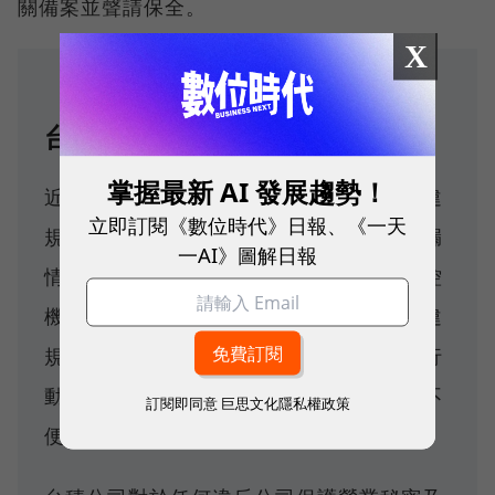
關備案並聲請保全。
X
台積電完整聲明
掌握最新 AI 發展趨勢！
近期台積公司在常規的監控情況下偵測到違
立即訂閱《數位時代》日報、《一天
規行為，經內部調查發現涉及營業秘密洩漏
一AI》圖解日報
情況。由於台積公司建立全面及完備的監控
機制，得以及早發現，台積公司已對涉事違
規人員進行嚴厲懲處，並已採取相關法律行
動，由於此案已進入司法程序，台積公司不
訂閱即同意
巨思文化隱私權政策
便就細節多做說明。