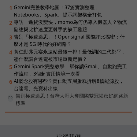
Gemini完整教學地圖！37篇實測整理，
1
Notebooks、Spark、提示詞架構全打包
專訪｜進貨沒變快，momo為何仍導入機器人？物流
2
副總揭比拚速度更棘手的缺工難題
告別「極速迷思」！Opensignal 國際評比揭密：什
3
麼才是 5G 時代的好網路？
黃仁勳兆元宴永遠站最後一排！最低調的二代鄭平，
4
憑什麼讓台達電被市場重新定價？
Gemini Spark完整教學｜幫你讀Gmail、自動跑完工
5
作流程，3個超實用情境一次看
AI概念股有哪些？黃仁勳五層蛋糕拆解8檔能源股，
6
台達電、光寶科出線
告別極速迷思！台灣大哥大奪國際雙冠揭密好網路新
PR
標準
追蹤我們