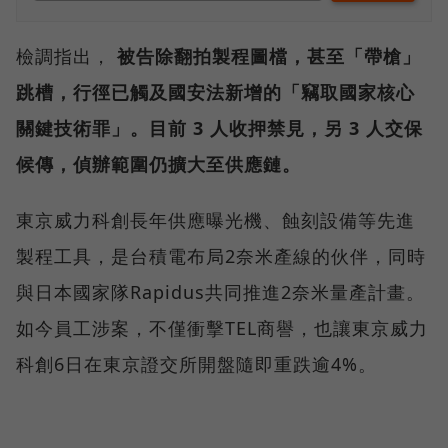
檢調指出，
被告除翻拍製程圖檔，甚至「帶槍」
跳槽，行徑已觸及國安法新增的「竊取國家核心
關鍵技術罪」。目前 3 人收押禁見，另 3 人交保
候傳，偵辦範圍仍擴大至供應鏈。
東京威力科創長年供應曝光機、蝕刻設備等先進
製程工具，是台積電布局2奈米產線的伙伴，同時
與日本國家隊Rapidus共同推進2奈米量產計畫。
如今員工涉案，不僅衝擊TEL商譽，也讓東京威力
科創6日在東京證交所開盤隨即重跌逾4%。