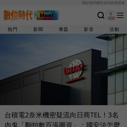
關於我們
廣告合作
內容授權
熱門
新聞
專題
影音
活動
台積電2奈米機密疑流向日商TEL！3名
內鬼「翻拍數百張圖資」：國安法怎麼