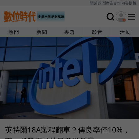
關於我們
廣告合作
內容授權
熱門
新聞
專題
影音
活動
英特爾18A製程翻車？傳良率僅10%，