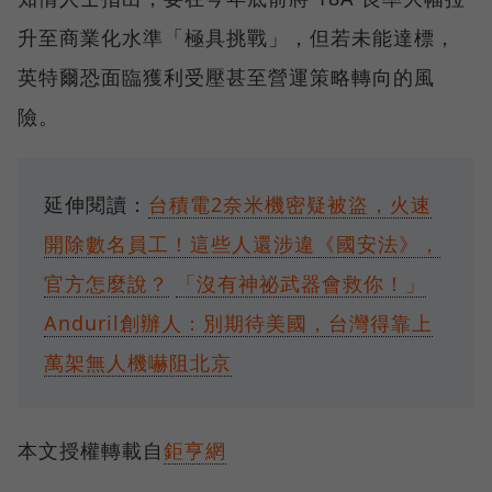
升至商業化水準「極具挑戰」，但若未能達標，
英特爾恐面臨獲利受壓甚至營運策略轉向的風
險。
延伸閱讀：
台積電2奈米機密疑被盜，火速
開除數名員工！這些人還涉違《國安法》，
官方怎麼說？
「沒有神祕武器會救你！」
Anduril創辦人：別期待美國，台灣得靠上
萬架無人機嚇阻北京
本文授權轉載自
鉅亨網