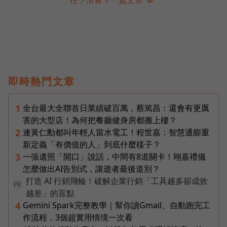
即時熱門文章
全台最大全聯首日業績破百萬，蔡篤昌：還會有更厲
1
害的大型店！為何把餐廳健身房都搬上樓？
連黃仁勳都叫年輕人當水電工！程世嘉：智慧通膨重
2
新定義「有價值的人」到底什麼樣子？
一張遺照「開口」說話，中間有8道關卡！翊嘉禮儀
3
怎麼做出AI告別式，讓逝者最後道別？
打造 AI 行銷飛輪！破解企業行銷「工具越多卻成效
PR
越差」的盲點
Gemini Spark完整教學｜幫你讀Gmail、自動跑完工
4
作流程，3個超實用情境一次看