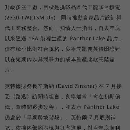
升級多座工廠，目標是挑戰晶圓代工龍頭台積電
(2330-TW)(TSM-US)，同時推動自家晶片設計與
代工業務整合。然而，知情人士指出，自去年底
以來透過 18A 製程生產的 Panther Lake 晶片，
僅有極小比例符合規格，良率問題使英特爾恐難
以在短期內以具競爭力的成本量產此款高階晶
片。
英特爾財務長辛斯納 (David Zinsner) 在 7 月接
受《路透》訪問時坦言，良率通常「會在初期偏
低，隨時間逐步改善」，並表示 Panther Lake
仍處於「早期爬坡階段」。英特爾 7 月底則補
充，依據內部的表現與良率進展，對今年底順利