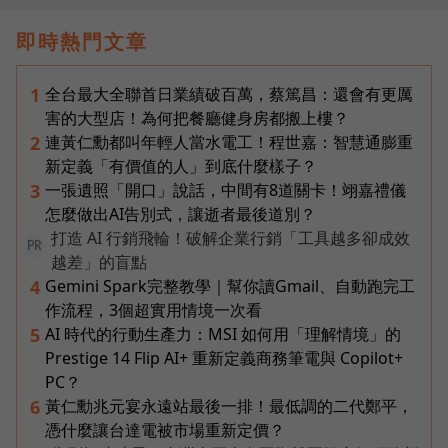
即時熱門文章
全台最大全聯首日業績破百萬，蔡篤昌：還會有更厲
1
害的大型店！為何把餐廳健身房都搬上樓？
連黃仁勳都叫年輕人當水電工！程世嘉：智慧通膨重
2
新定義「有價值的人」到底什麼樣子？
一張遺照「開口」說話，中間有8道關卡！翊嘉禮儀
3
怎麼做出AI告別式，讓逝者最後道別？
打造 AI 行銷飛輪！破解企業行銷「工具越多卻成效
PR
越差」的盲點
Gemini Spark完整教學｜幫你讀Gmail、自動跑完工
4
作流程，3個超實用情境一次看
AI 時代的行動生產力：MSI 如何用「理解情境」的
5
Prestige 14 Flip AI+ 重新定義商務筆電與 Copilot+
PC？
黃仁勳兆元宴永遠站最後一排！最低調的二代鄭平，
6
憑什麼讓台達電被市場重新定價？