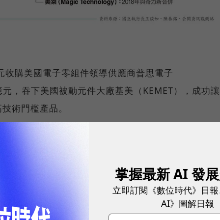
0 億元收購美國電子零組件領導供應商普思電子
00 億元，吞下美國被動元件大廠基美（KEMET），成功讓
高技術門檻產品。
遭半路搶親！董座陳泰銘喊話「關鍵技術留日」，來
掌握最新 AI 發
立即訂閱《數位時代》日報
AI》圖解日報
技術和產品，還包含高階經理人才。這是因為，當公司