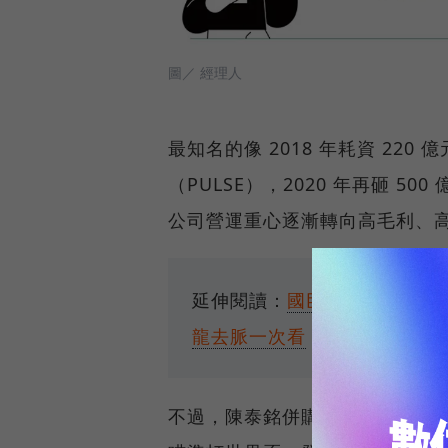
圖／ 經理人
最知名的像 2018 年耗資 22
（PULSE），2020 年再砸 5
公司營運重心逐漸轉向高毛利、
延伸閱讀：
國巨收購日廠芝浦
龍去脈一次看
不過，陳泰銘併購不只看市場、