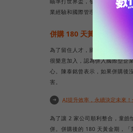
瞄準打世界盃，發展成全球企業
業經驗和國際管理的高階經理人
併購 180 天黃金期，
為了留住人才，國巨費了很大功
很樂意加入，認為併入國際型企
心。陳泰銘曾表示，如果併購後
害。
➜
AI提升效率，永續決定未來！全
為了讓 2 家公司順利整合，童
併。併購後的 180 天黃金期