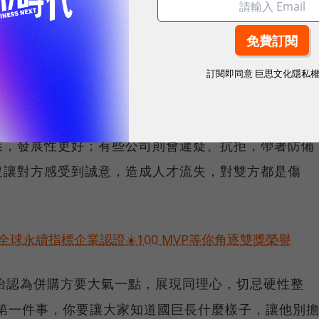
，與其從本土慢慢培養人才，透過併購更快納入具備產
。
訂閱即同意
巨思文化隱私
展現同理、加強溝通，化解對方疑慮
夫。併購的狀況千百種，要面對的人也不同。有些公司
業，發展性更好；有些公司則會遲疑、抗拒，帶著防備
沒讓對方感受到誠意，造成人才流失，對雙方都是傷
球永續指標企業認證☀️100 MVP等你角逐雙獎榮譽
皓怡認為併購方要大氣一點，展現同理心，切忌硬性整
，「第一件事，你要讓大家知道國巨長什麼樣子，讓他別