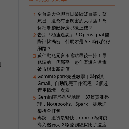
全台最大全聯首日業績破百萬，蔡
1
篤昌：還會有更厲害的大型店！為
何把餐廳健身房都搬上樓？
告別「極速迷思」！Opensignal 國
2
際評比揭密：什麼才是 5G 時代的好
網路？
黃仁勳兆元宴永遠站最後一排！最
3
低調的二代鄭平，憑什麼讓台達電
可
被市場重新定價？
Gemini Spark完整教學｜幫你讀
4
Gmail、自動跑完工作流程，3個超
實用情境一次看
Gemini完整教學地圖！37篇實測整
5
理，Notebooks、Spark、提示詞
架構全打包
專訪｜進貨沒變快，momo為何仍
6
導入機器人？物流副總揭比拚速度