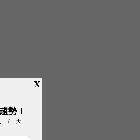
X
展趨勢！
、《一天一