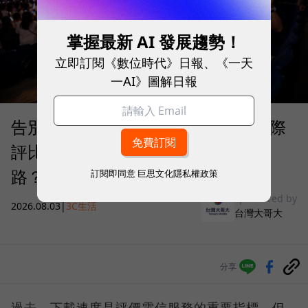
掌握最新 AI 發展趨勢！
立即訂閱《數位時代》日報、《一天
一AI》圖解日報
告別「極速迷思」！Opensignal 國際
評比揭密：什麼才是 5G 時代的好網
路？
訂閱即同意
巨思文化隱私權政策
sponsored by
2026.08.03
|
3C生活
台灣大哥大
分享
過去，下載速度是評價電信服務的重要指標，但