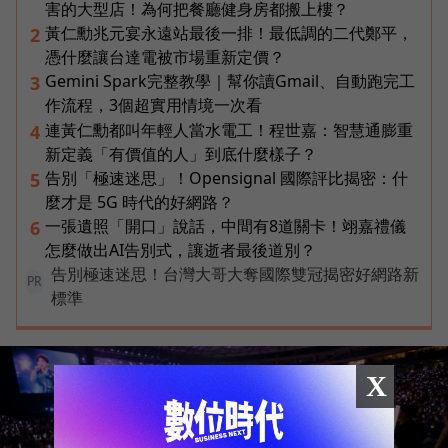
害的大型店！為何把餐廳健身房都搬上樓？
黃仁勳兆元宴永遠站最後一排！最低調的二代鄭平，
2
憑什麼讓台達電被市場重新定價？
Gemini Spark完整教學｜幫你讀Gmail、自動跑完工
3
作流程，3個超實用情境一次看
連黃仁勳都叫年輕人當水電工！程世嘉：智慧通膨重
4
新定義「有價值的人」到底什麼樣子？
告別「極速迷思」！Opensignal 國際評比揭密：什
5
麼才是 5G 時代的好網路？
一張遺照「開口」說話，中間有8道關卡！翊嘉禮儀
6
怎麼做出AI告別式，讓逝者最後道別？
告別極速迷思！台灣大哥大奪國際雙冠揭密好網路新
PR
標準
X