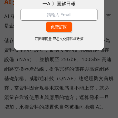
AI 先改寫儲存架構
一AI》圖解日報
AI 帶來的第一個變化，不只是運算能力提高，而
是企業必須重新決定資料放在哪裡。
訂閱即同意
巨思文化隱私權政策
儲存架構大致分為雲端與地端兩塊，QNAP 身為
資料安全的守護者，長期發展的是地端網路儲存
設備（NAS），並擴展至 25GbE、100GbE 高速
網路交換器產品線，提供完整的儲存與高速網路
基礎架構。威聯通科技（QNAP）總經理劉文義解
釋，當資料因合規要求或敏感度不能上雲，就必
須留在靠近使用者與應用的地方；運算需求一旦
增加，承接資料的裝置也自然被推向地端 AI。