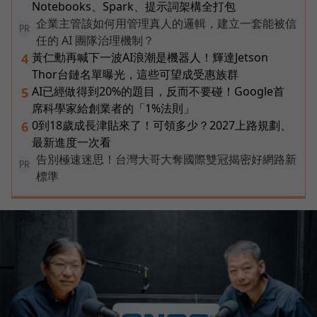
Notebooks、Spark、提示詞架構全打包
企業主管該如何用管理真人的邏輯，建立一套能被信
PR
任的 AI 團隊治理機制？
黃仁勳再喊下一波AI浪潮是機器人！輝達Jetson
4
Thor台鏈名單曝光，這些可望成受惠族群
AI已經做得到20%的題目，反而不要碰！Google首
5
席科學家給創業者的「1%法則」
0到18歲成長津貼來了！可領多少？2027上路規劃、
6
最新進度一次看
告別極速迷思！台灣大哥大奪國際雙冠揭密好網路新
PR
標準