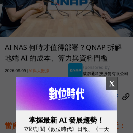
AI NAS 何時才值得部署？QNAP 拆解
地端 AI 的成本、算力與資料門檻
sponsored by
2026.08.05
|
AI與大數據
威聯通科技股份有限公司
X
分享
掌握最新 AI 發展趨勢！
當資料不能離開企業，運算就得靠近：
立即訂閱《數位時代》日報、《一天