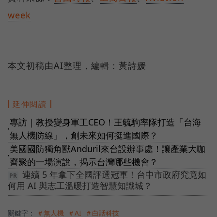
week
本文初稿由AI整理，編輯：黃詩媛
延伸閱讀
專訪｜教授變身軍工CEO！王毓駒率隊打造「台海
●
無人機防線」，創未來如何挺進國際？
美國國防獨角獸Anduril來台設辦事處！讓產業大咖
●
齊聚的一場演說，揭示台灣哪些機會？
連續 5 年拿下全國評選冠軍！台中市政府究竟如
何用 AI 與志工溫暖打造智慧知識城？
關鍵字：
＃無人機
＃AI
＃白話科技