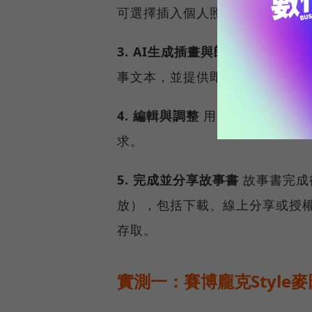
可選擇插入個人照片或檔案，讓
3. AI生成插畫與朗讀
Gemini
事文本，並提供即時朗讀功能。
4. 編輯與調整
用戶可透過指令請
求。
5. 完成並分享故事書
故事書完成
放），包括下載、線上分享或授
存取。
實測一：賽博龐克Style