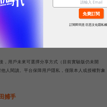
故事更具個人化。
 Storybook 會根據用戶提供的內容，自動生成插畫與故
訂閱即同意
巨思文化隱私
AI修改故事、插畫或語音朗讀，調整細節以符合個人
後，用戶未來可選擇分享方式（目前實驗版仍未開
權他人閱讀。平台保障用戶隱私，僅限本人或授權對象
麥田捕手