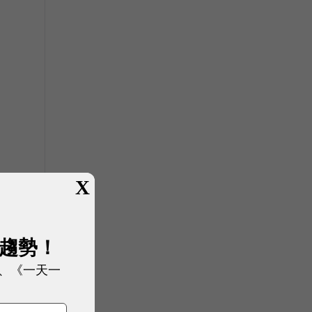
X
展趨勢！
、《一天一
並