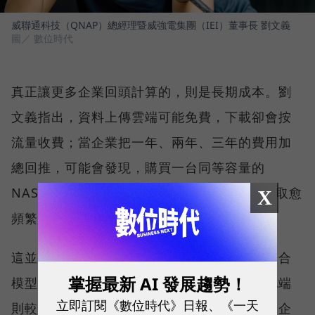
威聯通科技（QNAP）總經理暨威強電集團（IEI）董事長 劉文義
圖／ 數位時代
真正讓更多企業回頭計算的，則是長期成本。劉
文義指出，資料上傳雲端可能免費，下載卻會按
流量收費；當企業把一年、兩年、三年的費用加
總回推，可能會發現，購買一台同等容量的
NAS，還能使用 7-10 年。資料規模愈大、存取愈
X
頻繁，總持有成本的差距就愈值得評估。
這並不代表雲端與地端只能二選一。雲端仍適合
掌握最新 AI 發展趨勢！
模型訓練、程式開發與波動大的工作負載；地端
立即訂閱《數位時代》日報、《一天
則較適合高頻存取、對延遲敏感，或不能離開企