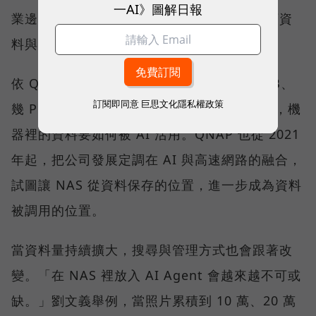
一AI》圖解日報
業邊界的資料。企業真正要回答的，是每一類資
料與任務應該放在哪裡。
依 QNAP 觀察，客戶過去關心的是需要幾 TB、
訂閱即同意
巨思文化隱私權政策
幾 PB，或備份速度有多快；現在更常問的是，機
器裡的資料要如何被 AI 活用。QNAP 也從 2021
年起，把公司發展定調在 AI 與高速網路的融合，
試圖讓 NAS 從資料保存的位置，進一步成為資料
被調用的位置。
當資料量持續擴大，搜尋與管理方式也會跟著改
變。「在 NAS 裡放入 AI Agent 會越來越不可或
缺。」劉文義舉例，當照片累積到 10 萬、20 萬