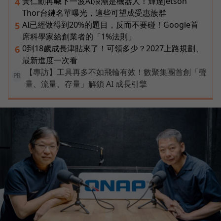
黃仁勳再喊下一波AI浪潮是機器人！輝達Jetson
4
Thor台鏈名單曝光，這些可望成受惠族群
AI已經做得到20%的題目，反而不要碰！Google首
5
席科學家給創業者的「1%法則」
0到18歲成長津貼來了！可領多少？2027上路規劃、
6
最新進度一次看
【專訪】工具再多不如飛輪有效！數聚集團首創「聲
PR
量、流量、存量」解鎖 AI 成長引擎