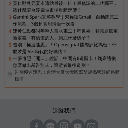
黃仁勳兆元宴永遠站最後一排！最低調的二代鄭平，
2
憑什麼讓台達電被市場重新定價？
Gemini Spark完整教學｜幫你讀Gmail、自動跑完工
3
作流程，3個超實用情境一次看
連黃仁勳都叫年輕人當水電工！程世嘉：智慧通膨重
4
新定義「有價值的人」到底什麼樣子？
告別「極速迷思」！Opensignal 國際評比揭密：什
5
麼才是 5G 時代的好網路？
一張遺照「開口」說話，中間有8道關卡！翊嘉禮儀
6
怎麼做出AI告別式，讓逝者最後道別？
告別極速迷思！台灣大哥大奪國際雙冠揭密好網路新
PR
標準
追蹤我們