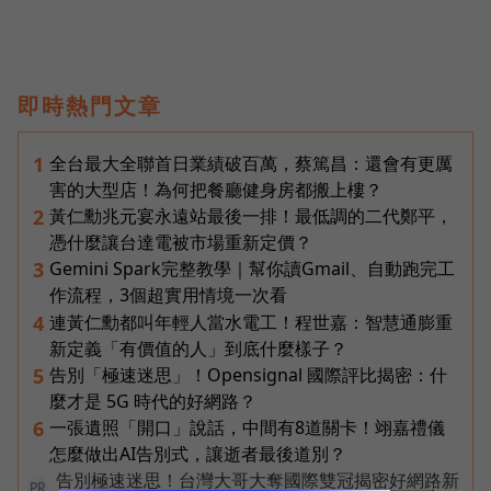
即時熱門文章
全台最大全聯首日業績破百萬，蔡篤昌：還會有更厲
1
害的大型店！為何把餐廳健身房都搬上樓？
黃仁勳兆元宴永遠站最後一排！最低調的二代鄭平，
2
憑什麼讓台達電被市場重新定價？
Gemini Spark完整教學｜幫你讀Gmail、自動跑完工
3
作流程，3個超實用情境一次看
連黃仁勳都叫年輕人當水電工！程世嘉：智慧通膨重
4
新定義「有價值的人」到底什麼樣子？
告別「極速迷思」！Opensignal 國際評比揭密：什
5
麼才是 5G 時代的好網路？
一張遺照「開口」說話，中間有8道關卡！翊嘉禮儀
6
怎麼做出AI告別式，讓逝者最後道別？
告別極速迷思！台灣大哥大奪國際雙冠揭密好網路新
PR