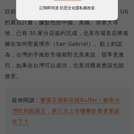
訂閱即同意
巨思文化隱私權政策
目前，已有歇腳亭部分加盟主和聯發國際合作 UG
的展店計畫，據點包括中國、美國、加拿大等
地，已有 30 家分店簽約完成，北美市場首店將落
腳在加州聖蓋博市（San Gabriel）。顧上鈞認
為，台灣的手搖飲市場相對北美來說，競爭更激
烈，如果在台灣可以成功，北美消費者應該也能
接受。
延伸閱讀：
饗賓又開新高檔Buffet！解密台
灣吃到飽霸主，第三大上市櫃餐飲業者要誕
生了？