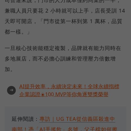
司營運來說，門市的人力成本僅約同業的一半，
兼職人員只要花 2 小時就可以上手，店長受訓 14
天即可開店，「門市從第一杯到第 1 萬杯，品質
都一樣。」
一旦核心技術能穩定複製，品牌就有能力同時在
多地展店，而不必擔心訓練和管理壓力倍數增
加。
AI提升效率，永續決定未來！全球永續指標
➜
企業認證☀️100 MVP等你角逐雙獎榮譽
延伸閱讀：
專訪｜UG TEA從信義區殺進中
南部！憑「AI手搖飲」名號，父子檔如何擦