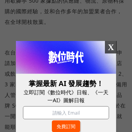
用歇腳亭 500 家據點的供應鏈、物流、原物料採
購的國際經驗，並和合作多年的加盟業者合作，
在全球開枝散葉。
X
在台灣市場，目前 UG 已有超過 1000 組人員申
請加盟，鄭凱隆透露，他會先挑選有經營連鎖店
或飲料店經驗的人；現在的加盟主，都是開過 2、
掌握最新 AI 發展趨勢！
3 家以上連鎖店的團隊。因為這些加盟主已具備用
立即訂閱《數位時代》日報、《一天
人管理、成本控制等經驗，能更有效率的運用品
一AI》圖解日報
牌 SOP 開店，省去大量培訓與磨合時間。等於在
一開始就篩掉了潛在管理問題，讓新店一開張就
能順利運作。