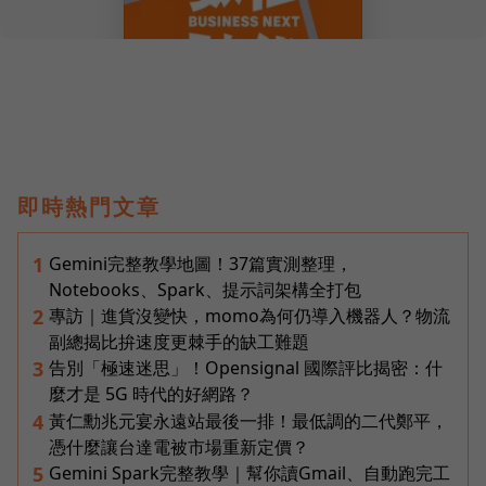
即時熱門文章
Gemini完整教學地圖！37篇實測整理，
1
Notebooks、Spark、提示詞架構全打包
專訪｜進貨沒變快，momo為何仍導入機器人？物流
2
副總揭比拚速度更棘手的缺工難題
告別「極速迷思」！Opensignal 國際評比揭密：什
3
麼才是 5G 時代的好網路？
黃仁勳兆元宴永遠站最後一排！最低調的二代鄭平，
4
憑什麼讓台達電被市場重新定價？
Gemini Spark完整教學｜幫你讀Gmail、自動跑完工
5