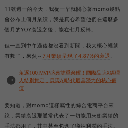
11號週一的今天，我從一早就關心著momo幾點
會公布上個月業績，我是真心希望他們在這麼多
個月的YOY衰退之後，能在七月反轉。
但一直到中午過後都沒看到新聞，我大概心裡就
有數了，果然～
7月業績呈現了4.87%的衰退
。
角逐100 MVP盛典雙重榮耀！國際品牌X經理
➜
人特別肯定，展現AI時代最具潛力的核心價
值
要知道，對momo這樣屬性的綜合電商平台來
說，業績衰退那通常代表了一切能用來衝業績的
手法都用了，其中甚至包含了犧牲利潤的手法。