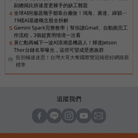
副總揭比拚速度更棘手的缺工難題
全球AI伺服器幾乎都靠台廠做！鴻海、廣達、緯穎⋯
4
19檔AI基建概念股全拆解
Gemini Spark完整教學｜幫你讀Gmail、自動跑完工
5
作流程，3個超實用情境一次看
黃仁勳再喊下一波AI浪潮是機器人！輝達Jetson
6
Thor台鏈名單曝光，這些可望成受惠族群
告別極速迷思！台灣大哥大奪國際雙冠揭密好網路新
PR
標準
追蹤我們