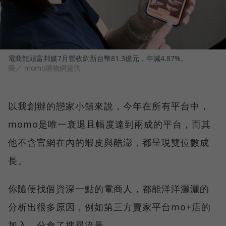
電商龍頭富邦媒7月營收約新台幣81.3億元，年減4.87%。
圖／ momo購物網提供
以我創辦的戀家小舖來說，今年在所有平台中，
momo是唯一衰退且幅度達到兩成的平台，而其
他不含官網在內的蝦皮與酷澎，都呈現雙位數成
長。
你隨便找個資深一點的電商人，都能洋洋灑灑的
分析出很多原因，例如第三方賣家平台mo+店的
加入，分食了搜尋流量。