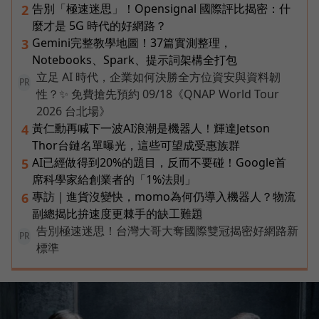
告別「極速迷思」！Opensignal 國際評比揭密：什
2
麼才是 5G 時代的好網路？
Gemini完整教學地圖！37篇實測整理，
3
Notebooks、Spark、提示詞架構全打包
立足 AI 時代，企業如何決勝全方位資安與資料韌
PR
性？✨ 免費搶先預約 09/18《QNAP World Tour
2026 台北場》
黃仁勳再喊下一波AI浪潮是機器人！輝達Jetson
4
Thor台鏈名單曝光，這些可望成受惠族群
AI已經做得到20%的題目，反而不要碰！Google首
5
席科學家給創業者的「1%法則」
專訪｜進貨沒變快，momo為何仍導入機器人？物流
6
副總揭比拚速度更棘手的缺工難題
告別極速迷思！台灣大哥大奪國際雙冠揭密好網路新
PR
標準