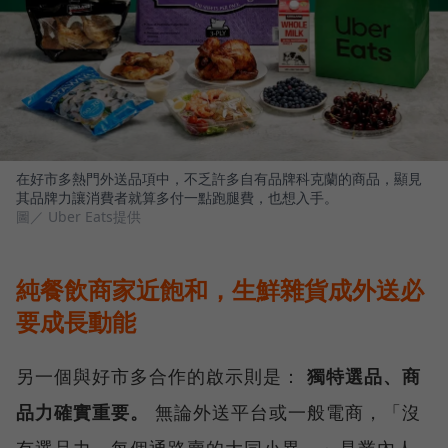
在好市多熱門外送品項中，不乏許多自有品牌科克蘭的商品，顯見
其品牌力讓消費者就算多付一點跑腿費，也想入手。
圖／ Uber Eats提供
純餐飲商家近飽和，生鮮雜貨成外送必
要成長動能
另一個與好市多合作的啟示則是：
獨特選品、商
品力確實重要。
無論外送平台或一般電商，「沒
有選品力、每個通路賣的大同小異。」是業內人