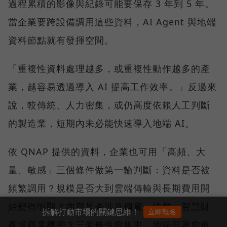
過程累積的影像與紀錄可能要保存 3 年到 5 年。
當企業要跨設備調用這些資料，AI Agent 與地端
資料節點就有發揮空間。
「重複性資料處理越多，或重複性動作越多的產
業，越容易透過導入 AI 提高工作效率。」反過來
說，較傳統、人力密集，或仍高度依賴人工判斷
的製造業，短期內未必能快速導入地端 AI。
依 QNAP 提供的資料，企業也可用「高頻、大
量、敏感」三個條件做第一輪判斷：資料是否被
頻繁調用？規模是否大到雲端傳輸與長期費用開
始變得明顯？內容是否涉及個資、法規、智慧財
拆解打動市場的關鍵思維！
立即報名
產或商業機密？三個條件愈集中，地端部署愈值