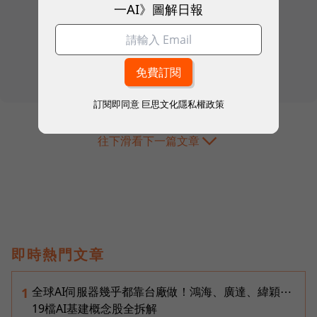
一AI》圖解日報
訂閱即同意
巨思文化隱私權政策
往下滑看下一篇文章
即時熱門文章
全球AI伺服器幾乎都靠台廠做！鴻海、廣達、緯穎⋯
1
19檔AI基建概念股全拆解