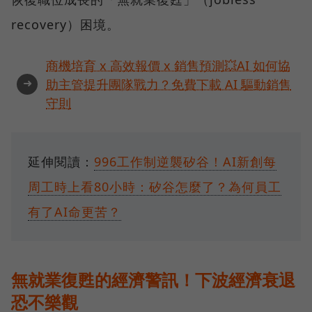
recovery）困境。
商機培育 x 高效報價 x 銷售預測💥AI 如何協
➜
助主管提升團隊戰力？免費下載 AI 驅動銷售
守則
延伸閱讀：
996工作制逆襲矽谷！AI新創每
周工時上看80小時：矽谷怎麼了？為何員工
有了AI命更苦？
無就業復甦的經濟警訊！下波經濟衰退
恐不樂觀