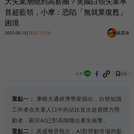
大失業潮燒到高薪圈？美國白領失業率
首超藍領，小摩：恐陷「無就業復甦」
困境
2025.08.13
|
職場/工作術
蘇柔瑋
分享
收藏
重點一：
摩根大通經濟學家指出，白領知識
工作者在失業人口中的佔比首次超過體力勞
動者，顯示AI已對高階職位產生衝擊。
重點二：
高盛報告指出，AI對勞動市場的影