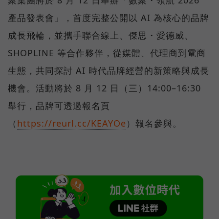
聚集團將於 8 月 12 日舉辦「數聚・領航 2026
產品發表會」，首度完整公開以 AI 為核心的品牌
成長飛輪，並攜手聯合線上、傑思・愛德威、
SHOPLINE 等合作夥伴，從媒體、代理商到電商
生態，共同探討 AI 時代品牌經營的新策略與成長
機會。活動將於 8 月 12 日（三）14:00–16:30
舉行，品牌可透過報名頁
（
https://reurl.cc/KEAYOe
）報名參與。