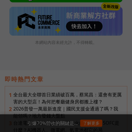
本網站內容未經允許，不得轉載。
即時熱門文章
全台最大全聯首日業績破百萬，蔡篤昌：還會有更厲
1
害的大型店！為何把餐廳健身房都搬上樓？
2026普發一萬最新進度｜國民支援金通過了嗎？我
2
能領嗎？地方發錢大盤點
台達電第二曲線盤點：「不發火的發電機」SOFC是
3
引爆70%營收的關鍵是...
了解更多
什麼？AI機器人、微電網、氫電池都它的局