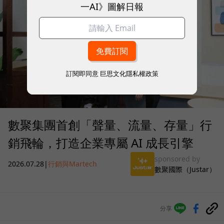
一AI》圖解日報
訂閱即同意
巨思文化隱私權政策
數聚集團首創「聲量、流量、存量」行
銷飛輪，打造企業專屬 AI 成長引擎
sponsored by
2026.07.28
|
行銷與Martech
數聚國際（Justar）
分享