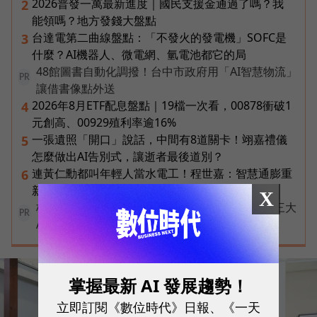
2026普發一萬最新進度｜國民支援金通過了嗎？我
2
能領嗎？地方發錢大盤點
台達電第二曲線盤點：「不發火的發電機」SOFC是
3
什麼？AI機器人、微電網、氫電池都它的局
48館圖書自動化調撥！台中市政府用「AI智慧物流」
PR
讓借書像點外送
2026年8月ETF配息盤點｜19檔一次看，00878衝破1
4
元創高、00929殖利率逾16%
一張遺照「開口」說話，中間有8道關卡！翊嘉禮儀
5
怎麼做出AI告別式，讓逝者最後道別？
連黃仁勳都叫年輕人當水電工！程世嘉：智慧通膨重
6
新定義「有價值的人」到底什麼樣子？
X
核保快六成、理賠判讀再加速！富邦人壽如何用三大
PR
AI助理重塑保險服務？
掌握最新 AI 發展趨勢！
立即訂閱《數位時代》日報、《一天