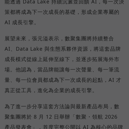
能透過 Data Lake 持續沉澱並回饋 AI，每一次決
策都將成為下一次成長的基礎，形成企業專屬的
AI 成長引擎。
展望未來，張元溢表示，數聚集團將持續整合
AI、Data Lake 與生態系夥伴資源，將這套品牌
成長模式從線上延伸至線下，並逐步拓展海外市
場。他認為，當品牌能讓每一次聲量、每一筆流
量、每一位會員都成為下一次成長的起點，AI 才
真正從工具，進化為企業的成長引擎。
為了進一步分享這套方法論與最新產品布局，數
聚集團將於 8 月 12 日舉辦「數聚・領航 2026
產品發表會」，首度完整公開以 AI 為核心的品牌