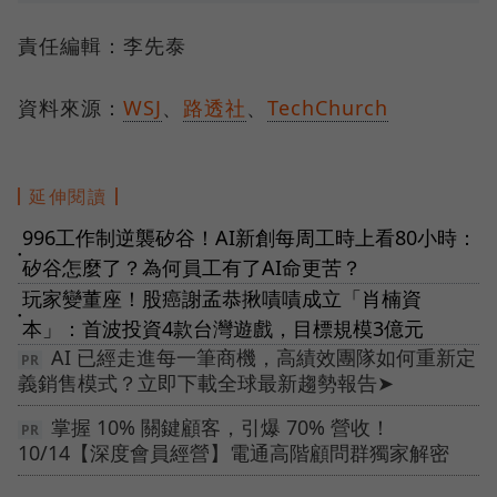
責任編輯：李先泰
資料來源：
WSJ
、
路透社
、
TechChurch
延伸閱讀
996工作制逆襲矽谷！AI新創每周工時上看80小時：
●
矽谷怎麼了？為何員工有了AI命更苦？
玩家變董座！股癌謝孟恭揪嘖嘖成立「肖楠資
●
本」：首波投資4款台灣遊戲，目標規模3億元
AI 已經走進每一筆商機，高績效團隊如何重新定
義銷售模式？立即下載全球最新趨勢報告➤
掌握 10% 關鍵顧客，引爆 70% 營收！
10/14【深度會員經營】電通高階顧問群獨家解密