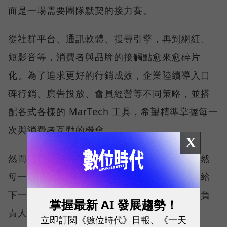
而是一場需要團隊默契的接力賽。
從社群平台、通訊軟體、搜尋引擎，再到網紅、
短影音等，消費者與品牌的接觸點愈來愈碎片
化。為了追求更好的行銷成效，企業陸續導入口
碑行銷、廣告投放、會員經營等不同策略，並搭
配各式各樣的 MarTech 工具，希望精準掌握每一
次與消費者互動的機會。
X
然而，這些行銷策略就如同接力賽的跑者，雖然
每一棒都努力衝刺，卻常常無法將成果順利交給
下一棒，口碑、廣告與會員經營往往分屬不同負
掌握最新 AI 發展趨勢！
責人、使用不同平台，不僅數據散落在不同系
立即訂閱《數位時代》日報、《一天