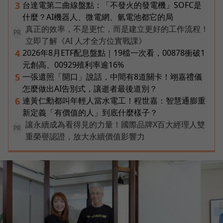
台達電第二曲線盤點：「不發火的發電機」SOFC是
3
什麼？AI機器人、微電網、氫電池都它的局
真正的效率，不是更忙，而是建立更好的工作流程！
PR
立即了解《AI 人才全方位實戰課》
2026年8月ETF配息盤點｜19檔一次看，00878衝破1
4
元創高、00929殖利率逾16%
一張遺照「開口」說話，中間有8道關卡！翊嘉禮儀
5
怎麼做出AI告別式，讓逝者最後道別？
連黃仁勳都叫年輕人當水電工！程世嘉：智慧通膨重
6
新定義「有價值的人」到底什麼樣子？
讓永續成為看得見的力量！國際品牌X百大經理人雙
PR
重榮譽認證，放大永續價值影響力