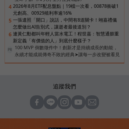
2026年8月ETF配息盤點｜19檔一次看，00878衝破1
4
元創高、00929殖利率逾16%
一張遺照「開口」說話，中間有8道關卡！翊嘉禮儀
5
怎麼做出AI告別式，讓逝者最後道別？
連黃仁勳都叫年輕人當水電工！程世嘉：智慧通膨重
6
新定義「有價值的人」到底什麼樣子？
100 MVP 倒數徵件中！創新才是持續成長的動能，
PR
永續才能成就傳奇不敗的經典➤讓每一步改變被看見
追蹤我們