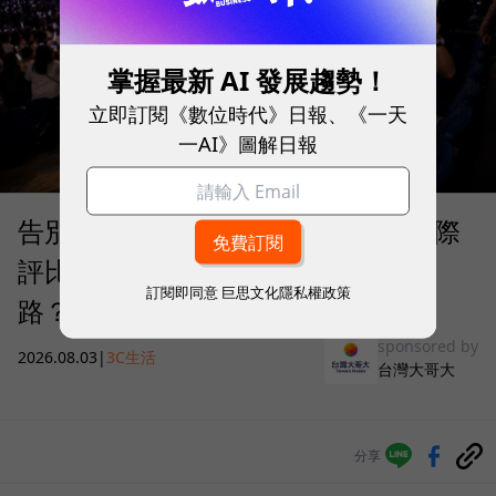
掌握最新 AI 發展趨勢！
立即訂閱《數位時代》日報、《一天
一AI》圖解日報
告別「極速迷思」！Opensignal 國際
評比揭密：什麼才是 5G 時代的好網
訂閱即同意
巨思文化隱私權政策
路？
sponsored by
2026.08.03
|
3C生活
台灣大哥大
分享