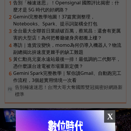
告別「極速迷思」！Opensignal 國際評比揭密：什
1
麼才是 5G 時代的好網路？
Gemini完整教學地圖！37篇實測整理，
2
Notebooks、Spark、提示詞架構全打包
全台最大全聯首日業績破百萬，蔡篤昌：還會有更厲
3
害的大型店！為何把餐廳健身房都搬上樓？
專訪｜進貨沒變快，momo為何仍導入機器人？物流
4
副總揭比拚速度更棘手的缺工難題
黃仁勳兆元宴永遠站最後一排！最低調的二代鄭平，
5
憑什麼讓台達電被市場重新定價？
Gemini Spark完整教學｜幫你讀Gmail、自動跑完工
6
作流程，3個超實用情境一次看
告別極速迷思！台灣大哥大奪國際雙冠揭密好網路新
PR
標準
X