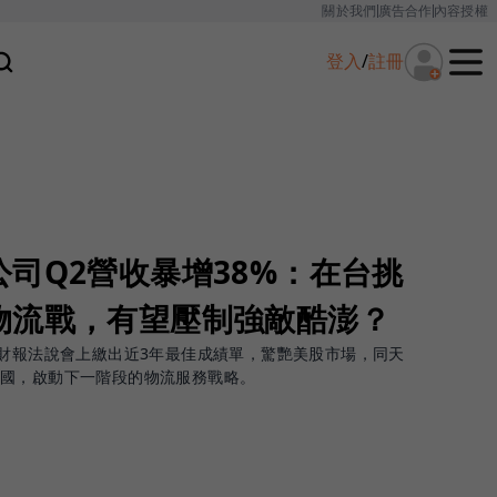
關於我們
廣告合作
內容授權
登入
/
註冊
司Q2營收暴增38%：在台挑
物流戰，有望壓制強敵酷澎？
的財報法說會上繳出近3年最佳成績單，驚艷美股市場，同天
全國，啟動下一階段的物流服務戰略。