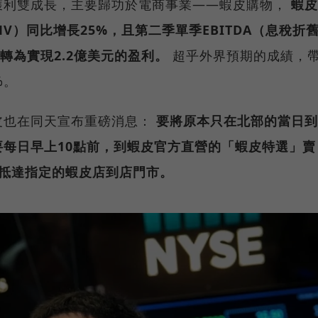
獲利雙成長，主要歸功於電商事業——蝦皮購物，
蝦皮
MV）同比增長25%，且第二季單季EBITDA（息稅折
轉為實現2.2億美元的盈利。
超乎外界預期的成績，
%。
皮也在同天宣布重磅消息：
要將原本只在北部的當日到
每日早上10點前，到蝦皮官方直營的「蝦皮特選」賣
前抵達指定的蝦皮店到店門市。