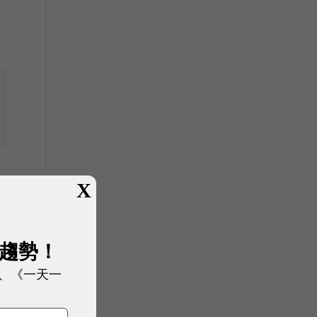
X
展趨勢！
、《一天一