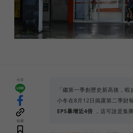
分享
「繼第⼀季創歷史新⾼後，蝦
小冬在8月12日揭露第二季財
EPS暴增近4倍
，這可說是集團
收藏