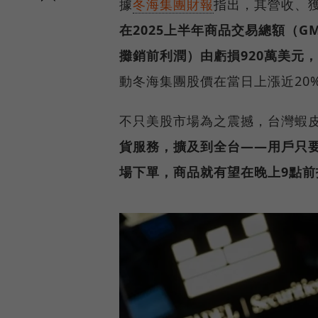
據
冬海集團財報
指出，其營收、
在2025上半年商品交易總額（G
攤銷前利潤）由虧損920萬美元，
動冬海集團股價在當日上漲近20
不只美股市場為之震撼，台灣蝦
貨服務，擴及到全台——用戶只要
場下單，商品就有望在晚上9點