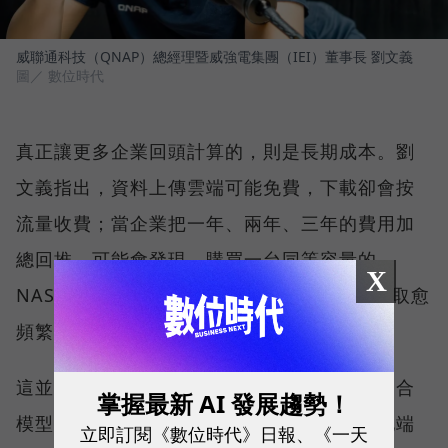
威聯通科技（QNAP）總經理暨威強電集團（IEI）董事長 劉文義
圖／ 數位時代
真正讓更多企業回頭計算的，則是長期成本。劉
文義指出，資料上傳雲端可能免費，下載卻會按
流量收費；當企業把一年、兩年、三年的費用加
總回推，可能會發現，購買一台同等容量的
X
NAS，還能使用 7-10 年。資料規模愈大、存取愈
頻繁，總持有成本的差距就愈值得評估。
這並不代表雲端與地端只能二選一。雲端仍適合
掌握最新 AI 發展趨勢！
模型訓練、程式開發與波動大的工作負載；地端
立即訂閱《數位時代》日報、《一天