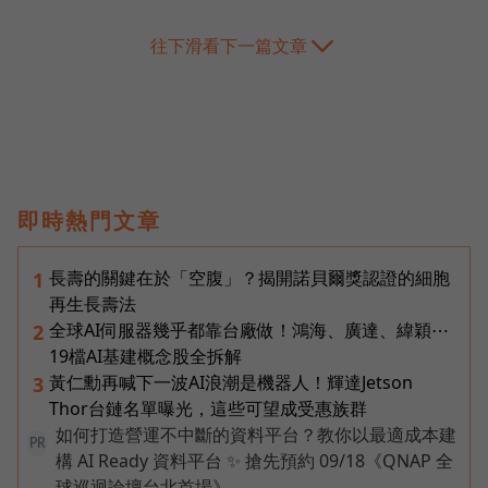
往下滑看下一篇文章
即時熱門文章
長壽的關鍵在於「空腹」？揭開諾貝爾獎認證的細胞
1
再生長壽法
全球AI伺服器幾乎都靠台廠做！鴻海、廣達、緯穎⋯
2
19檔AI基建概念股全拆解
黃仁勳再喊下一波AI浪潮是機器人！輝達Jetson
3
Thor台鏈名單曝光，這些可望成受惠族群
如何打造營運不中斷的資料平台？教你以最適成本建
PR
構 AI Ready 資料平台 ✨ 搶先預約 09/18《QNAP 全
球巡迴論壇台北首場》