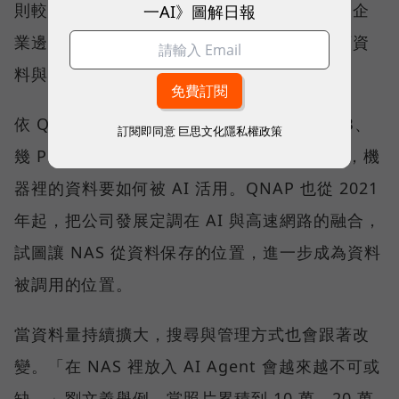
則較適合高頻存取、對延遲敏感，或不能離開企
一AI》圖解日報
業邊界的資料。企業真正要回答的，是每一類資
料與任務應該放在哪裡。
依 QNAP 觀察，客戶過去關心的是需要幾 TB、
訂閱即同意
巨思文化隱私權政策
幾 PB，或備份速度有多快；現在更常問的是，機
器裡的資料要如何被 AI 活用。QNAP 也從 2021
年起，把公司發展定調在 AI 與高速網路的融合，
試圖讓 NAS 從資料保存的位置，進一步成為資料
被調用的位置。
當資料量持續擴大，搜尋與管理方式也會跟著改
變。「在 NAS 裡放入 AI Agent 會越來越不可或
缺。」劉文義舉例，當照片累積到 10 萬、20 萬