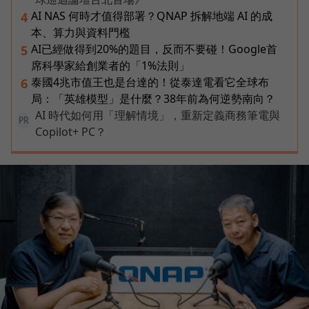
AI NAS 何時才值得部署？QNAP 拆解地端 AI 的成
4
本、算力與資料門檻
AI已經做得到20%的題目，反而不要碰！Google首
5
席科學家給創業者的「1%法則」
泰國4兆市值王也是台達的！從泰達電看它全球布
6
局：「英雄模型」是什麼？38年前為何逆勢南向？
AI 時代如何用「理解情境」，重新定義商務筆電與
PR
Copilot+ PC？