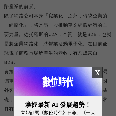
路產業的前景。
除了網路公司本身「職業化」之外，傳統企業的
「網路化」，將是另一股推動華文網路經濟的主
要力量。德托羅斯的C2A，本質上就是B2B，也就
是將企業網路化，將營業活動電子化。在目前全
球電子商務市場所產生的營收，有八成來自
B2B。
資策會執行長果芸也持同樣觀點。他認為以台灣
X
偏重製造和出口的特性，加強與國內供應商和國
外客戶的供應鍊管理，是從事B2B電子商務的基
礎，結合台灣業者特有的彈性和速度，將是非常
掌握最新 AI 發展趨勢！
具有競爭優勢的一塊。
立即訂閱《數位時代》日報、《一天