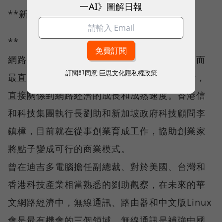
一AI》圖解日報
**新經濟中創意無限！
**
網路產業被比喻成新經濟，著重創意和腦力，而
訂閱即同意
巨思文化隱私權政策
最直接的實踐方式就是創業。創業家的質與量，
直接關係到網路經濟的成長和成熟速度。香港信
和科技集團執行長劉助和新加坡政府科技顧問李
鎮樟，目前就在從事創業育成工作，協助創業家
將點子變成可行的商業模式。
曾在迪吉多電腦擔任副總裁、對於美國、台灣和
香港科技產業相當熟悉的劉助觀察，在未來的華
文網路經濟中，無線通訊、路由器和中文版Linux
會是最有機會的三個領域。無線通訊是補強中國