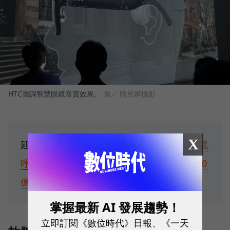
HTC強調智慧眼鏡音質效果。
圖／ 隋昱嬋攝影
X
延伸閱讀：
台灣終於支援Apple Watch睡眠
呼吸中止通知！獨家專訪蘋果高管：解決10
億人困擾的產品，是怎麼做出來的？
掌握最新 AI 發展趨勢！
立即訂閱《數位時代》日報、《一天