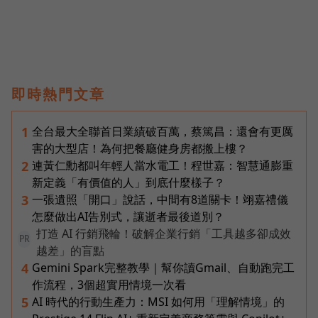
即時熱門文章
全台最大全聯首日業績破百萬，蔡篤昌：還會有更厲
1
害的大型店！為何把餐廳健身房都搬上樓？
連黃仁勳都叫年輕人當水電工！程世嘉：智慧通膨重
2
新定義「有價值的人」到底什麼樣子？
一張遺照「開口」說話，中間有8道關卡！翊嘉禮儀
3
怎麼做出AI告別式，讓逝者最後道別？
打造 AI 行銷飛輪！破解企業行銷「工具越多卻成效
PR
越差」的盲點
Gemini Spark完整教學｜幫你讀Gmail、自動跑完工
4
作流程，3個超實用情境一次看
AI 時代的行動生產力：MSI 如何用「理解情境」的
5