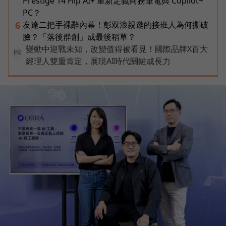
Prestige 14 Flip AI+ 重新定義商務筆電與 Copilot+
PC？
友達二把手裸辭內幕！彭双浪親邀的接班人為何撕破
6
臉？「落後群創」成最後稻草？
變動中迎戰未知，改變值得被看見！國際品牌X百大
PR
經理人雙重肯定，展現AI時代關鍵成長力