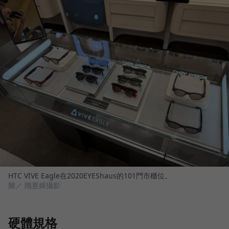
HTC VIVE Eagle在2020EYEShaus的101門市櫃位。
圖／ 隋昱嬋攝影
硬體規格