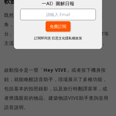
軟體與AI功能
一AI》圖解日報
既然是AI智慧眼鏡，AI自然是體驗上最大的主
角，HTC VIVE Eagle採HTC自研「VIVE AI平
台」，可串接Google Gemini、OpenAI GPT等
訂閱即同意
巨思文化隱私權政策
主流大型語言模型，使用者可依需求自行切換。
啟動指令是一聲「
Hey VIVE
」或者按下機身按
鈕，就能喚醒語音助手，現場展示了多種功能，
包括基本的拍照錄影，以及旅行時翻譯菜單，或
者辨識眼前的物品、建築物請VIVE助手查詢並用
語音說明。