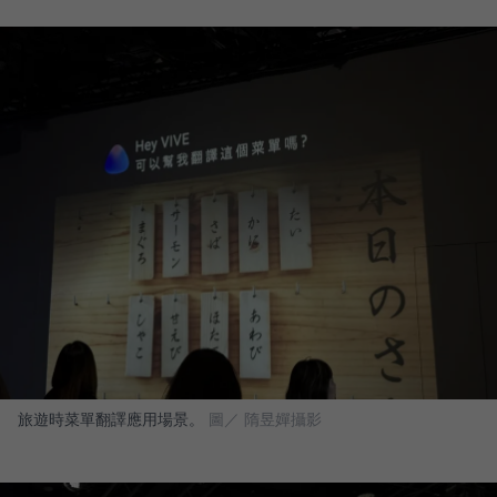
旅遊時菜單翻譯應用場景。
圖／ 隋昱嬋攝影