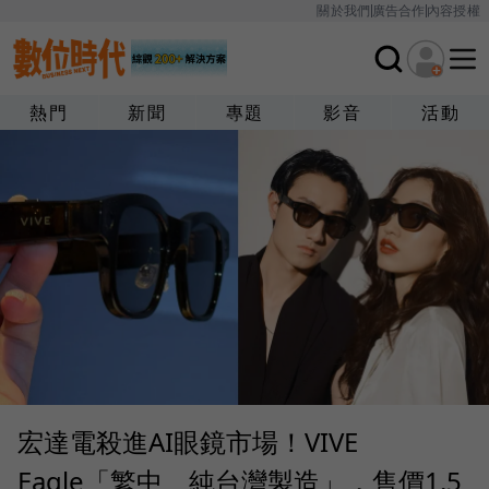
關於我們
廣告合作
內容授權
熱門
新聞
專題
影音
活動
宏達電殺進AI眼鏡市場！VIVE
Eagle「繁中、純台灣製造」，售價1.5