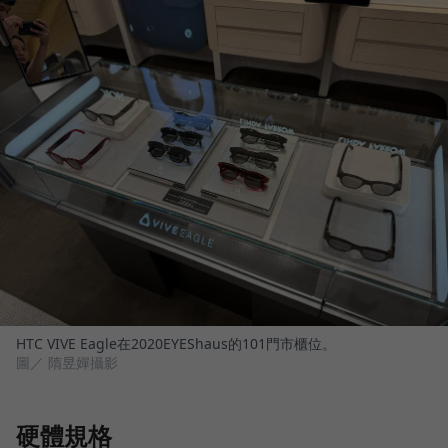
HTC VIVE Eagle在2020EYEShaus的101門市櫃位。
圖／ 隋昱嬋攝影
硬體規格