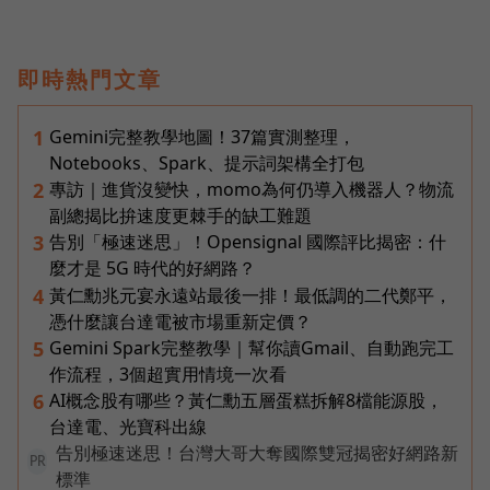
即時熱門文章
Gemini完整教學地圖！37篇實測整理，
1
Notebooks、Spark、提示詞架構全打包
專訪｜進貨沒變快，momo為何仍導入機器人？物流
2
副總揭比拚速度更棘手的缺工難題
告別「極速迷思」！Opensignal 國際評比揭密：什
3
麼才是 5G 時代的好網路？
黃仁勳兆元宴永遠站最後一排！最低調的二代鄭平，
4
憑什麼讓台達電被市場重新定價？
Gemini Spark完整教學｜幫你讀Gmail、自動跑完工
5
作流程，3個超實用情境一次看
AI概念股有哪些？黃仁勳五層蛋糕拆解8檔能源股，
6
台達電、光寶科出線
告別極速迷思！台灣大哥大奪國際雙冠揭密好網路新
PR
標準