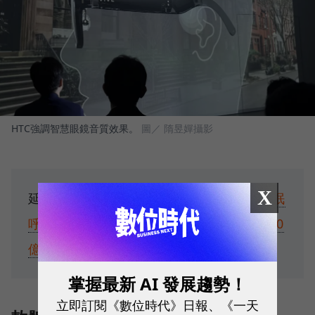
HTC強調智慧眼鏡音質效果。
圖／ 隋昱嬋攝影
X
延伸閱讀：
台灣終於支援Apple Watch睡眠
呼吸中止通知！獨家專訪蘋果高管：解決10
億人困擾的產品，是怎麼做出來的？
掌握最新 AI 發展趨勢！
立即訂閱《數位時代》日報、《一天