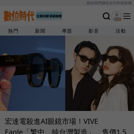
關於我們
廣告合作
內容授權
熱門
新聞
專題
影音
活動
宏達電殺進AI眼鏡市場！VIVE
Eagle「繁中、純台灣製造」，售價1.5