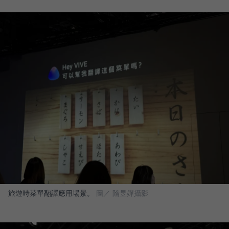
旅遊時菜單翻譯應用場景。
圖／ 隋昱嬋攝影