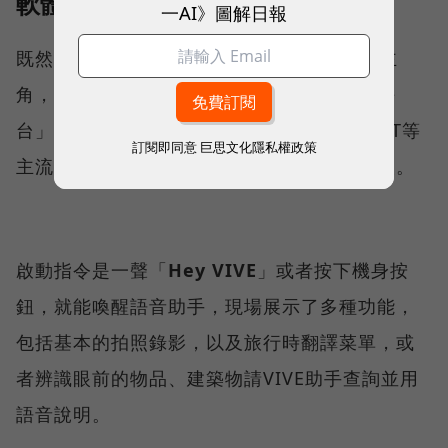
軟體與AI功能
一AI》圖解日報
既然是AI智慧眼鏡，AI自然是體驗上最大的主
角，HTC VIVE Eagle採HTC自研「VIVE AI平
台」，可串接Google Gemini、OpenAI GPT等
訂閱即同意
巨思文化隱私權政策
主流大型語言模型，使用者可依需求自行切換。
啟動指令是一聲「
Hey VIVE
」或者按下機身按
鈕，就能喚醒語音助手，現場展示了多種功能，
包括基本的拍照錄影，以及旅行時翻譯菜單，或
者辨識眼前的物品、建築物請VIVE助手查詢並用
語音說明。