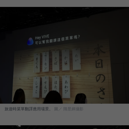
旅遊時菜單翻譯應用場景。
圖／ 隋昱嬋攝影