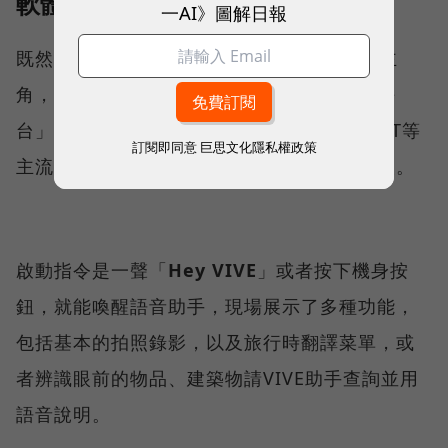
軟體與AI功能
一AI》圖解日報
既然是AI智慧眼鏡，AI自然是體驗上最大的主
角，HTC VIVE Eagle採HTC自研「VIVE AI平
台」，可串接Google Gemini、OpenAI GPT等
訂閱即同意
巨思文化隱私權政策
主流大型語言模型，使用者可依需求自行切換。
啟動指令是一聲「
Hey VIVE
」或者按下機身按
鈕，就能喚醒語音助手，現場展示了多種功能，
包括基本的拍照錄影，以及旅行時翻譯菜單，或
者辨識眼前的物品、建築物請VIVE助手查詢並用
語音說明。