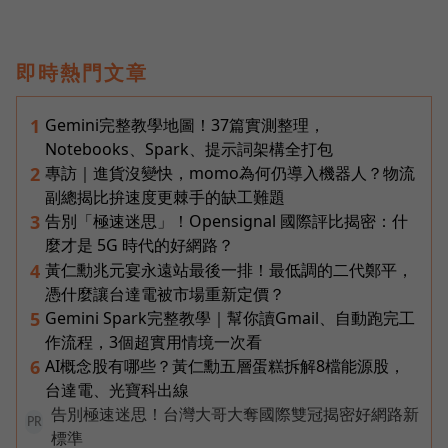
即時熱門文章
Gemini完整教學地圖！37篇實測整理，
1
Notebooks、Spark、提示詞架構全打包
專訪｜進貨沒變快，momo為何仍導入機器人？物流
2
副總揭比拚速度更棘手的缺工難題
告別「極速迷思」！Opensignal 國際評比揭密：什
3
麼才是 5G 時代的好網路？
黃仁勳兆元宴永遠站最後一排！最低調的二代鄭平，
4
憑什麼讓台達電被市場重新定價？
Gemini Spark完整教學｜幫你讀Gmail、自動跑完工
5
作流程，3個超實用情境一次看
AI概念股有哪些？黃仁勳五層蛋糕拆解8檔能源股，
6
台達電、光寶科出線
告別極速迷思！台灣大哥大奪國際雙冠揭密好網路新
PR
標準