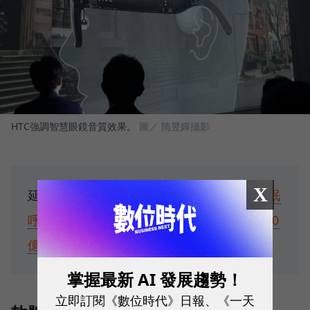
HTC強調智慧眼鏡音質效果。
圖／ 隋昱嬋攝影
X
延伸閱讀：
台灣終於支援Apple Watch睡眠
呼吸中止通知！獨家專訪蘋果高管：解決10
億人困擾的產品，是怎麼做出來的？
掌握最新 AI 發展趨勢！
立即訂閱《數位時代》日報、《一天