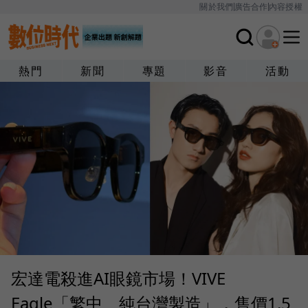
關於我們
廣告合作
內容授權
熱門
新聞
專題
影音
活動
宏達電殺進AI眼鏡市場！VIVE
Eagle「繁中、純台灣製造」，售價1.5