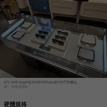
HTC VIVE Eagle在2020EYEShaus的101門市櫃位。
圖／ 隋昱嬋攝影
硬體規格