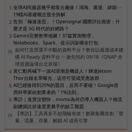
全球AI伺服器幾乎都靠台廠做！鴻海、廣達、緯穎⋯
1
19檔AI基建概念股全拆解
告別「極速迷思」！Opensignal 國際評比揭密：什
2
麼才是 5G 時代的好網路？
Gemini完整教學地圖！37篇實測整理，
3
Notebooks、Spark、提示詞架構全打包
如何打造營運不中斷的資料平台？教你以最適成本建
PR
構 AI Ready 資料平台 ✨ 搶先預約 09/18《QNAP 全
球巡迴論壇台北首場》
黃仁勳再喊下一波AI浪潮是機器人！輝達Jetson
4
Thor台鏈名單曝光，這些可望成受惠族群
AI已經做得到20%的題目，反而不要碰！Google首
5
席科學家給創業者的「1%法則」
專訪｜進貨沒變快，momo為何仍導入機器人？物流
6
副總揭比拚速度更棘手的缺工難題
【專訪】工具再多不如飛輪有效！數聚集團首創「聲
PR
量、流量、存量」解鎖 AI 成長引擎