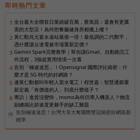
即時熱門文章
全台最大全聯首日業績破百萬，蔡篤昌：還會有更厲
1
害的大型店！為何把餐廳健身房都搬上樓？
黃仁勳兆元宴永遠站最後一排！最低調的二代鄭平，
2
憑什麼讓台達電被市場重新定價？
Gemini Spark完整教學｜幫你讀Gmail、自動跑完工
3
作流程，3個超實用情境一次看
告別「極速迷思」！Opensignal 國際評比揭密：什
4
麼才是 5G 時代的好網路？
連黃仁勳都叫年輕人當水電工！程世嘉：智慧通膨重
5
新定義「有價值的人」到底什麼樣子？
專訪｜進貨沒變快，momo為何仍導入機器人？物流
6
副總揭比拚速度更棘手的缺工難題
告別極速迷思！台灣大哥大奪國際雙冠揭密好網路新
PR
標準