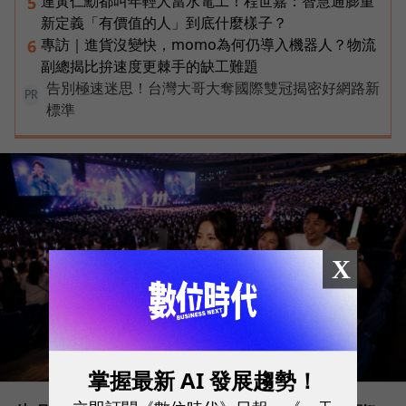
連黃仁勳都叫年輕人當水電工！程世嘉：智慧通膨重
5
新定義「有價值的人」到底什麼樣子？
專訪｜進貨沒變快，momo為何仍導入機器人？物流
6
副總揭比拚速度更棘手的缺工難題
告別極速迷思！台灣大哥大奪國際雙冠揭密好網路新
PR
標準
X
掌握最新 AI 發展趨勢！