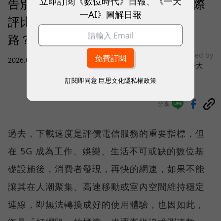
立即訂閱《數位時代》日報、《一天
告別「極速迷思」！Opensignal 國際
一AI》圖解日報
評比揭密：什麼才是 5G 時代的好網
路？
sponsored by
2026.08.03
|
3C生活
台灣大哥大
訂閱即同意
巨思文化隱私權政策
分享
過去，下載速度是評價電信服務的重要指標，但
在 5G 成為工作、娛樂、生活不可或缺的數位基
礎設施後，消費者發現，再快的網速，如果不能
讓其在人潮聚集、高速移動或室內空間維持穩定
連線，即無法轉換成好的使用體驗，也因如此，