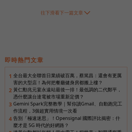
往下滑看下一篇文章
即時熱門文章
全台最大全聯首日業績破百萬，蔡篤昌：還會有更厲
1
害的大型店！為何把餐廳健身房都搬上樓？
黃仁勳兆元宴永遠站最後一排！最低調的二代鄭平，
2
憑什麼讓台達電被市場重新定價？
Gemini Spark完整教學｜幫你讀Gmail、自動跑完工
3
作流程，3個超實用情境一次看
告別「極速迷思」！Opensignal 國際評比揭密：什
4
麼才是 5G 時代的好網路？