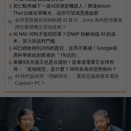
黃仁勳再喊下一波AI浪潮是機器人！輝達Jetson
3
Thor台鏈名單曝光，這些可望成受惠族群
全球電視都在拚純軟體 AI 算力，Sony 為何堅持重金
PR
押注硬體獨立背光技術？
AI NAS 何時才值得部署？QNAP 拆解地端 AI 的成
4
本、算力與資料門檻
AI已經做得到20%的題目，反而不要碰！Google首
5
席科學家給創業者的「1%法則」
泰國4兆市值王也是台達的！從泰達電看它全球布
6
局：「英雄模型」是什麼？38年前為何逆勢南向？
AI 時代如何用「理解情境」，重新定義商務筆電與
PR
Copilot+ PC？