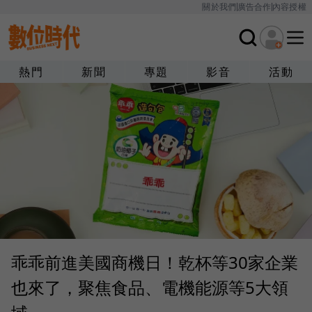
關於我們
廣告合作
內容授權
熱門
新聞
專題
影音
活動
乖乖前進美國商機日！乾杯等30家企業
也來了，聚焦食品、電機能源等5大領