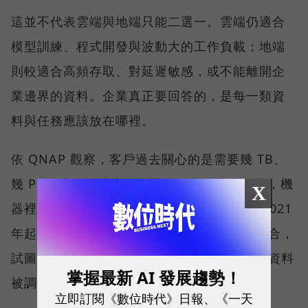
這並不代表雲端與地端只能二選一。雲端仍適合
模型訓練、程式開發與波動大的工作負載；地端
則較適合高頻存取、對延遲敏感，或不能離開企
業邊界的資料。企業真正要回答的，是每一類資
料與任務應該放在哪裡。
依 QNAP 觀察，客戶過去關心的是需要幾 TB、
幾 PB，或備份速度有多快；現在更常問的是，機
X
器裡的資料要如何被 AI 活用。QNAP 也從 2021
年起，把公司發展定調在 AI 與高速網路的融合，
試圖讓 NAS 從資料保存的位置，進一步成為資料
掌握最新 AI 發展趨勢！
被調用的位置。
立即訂閱《數位時代》日報、《一天