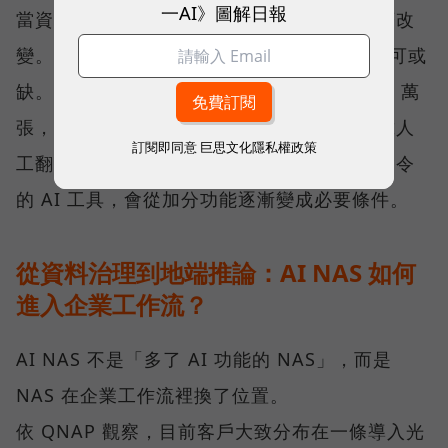
一AI》圖解日報
當資料量持續擴大，搜尋與管理方式也會跟著改
變。「在 NAS 裡放入 AI Agent 會越來越不可或
缺。」劉文義舉例，當照片累積到 10 萬、20 萬
張，要找出其中幾張特定畫面，已不可能只靠人
訂閱即同意
巨思文化隱私權政策
工翻找。此時，能理解內容、接受自然語言指令
的 AI 工具，會從加分功能逐漸變成必要條件。
從資料治理到地端推論：AI NAS 如何
進入企業工作流？
AI NAS 不是「多了 AI 功能的 NAS」，而是
NAS 在企業工作流裡換了位置。
依 QNAP 觀察，目前客戶大致分布在一條導入光