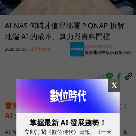
AI NAS 何時才值得部署？QNAP 拆解
地端 AI 的成本、算力與資料門檻
sponsored by
2026.08.05
|
AI與大數據
威聯通科技股份有限公司
分享
X
當資料不能離開企業，運算就得靠近：
AI 先改寫儲存架構
掌握最新 AI 發展趨勢！
立即訂閱《數位時代》日報、《一天
AI 帶來的第一個變化，不只是運算能力提高，而