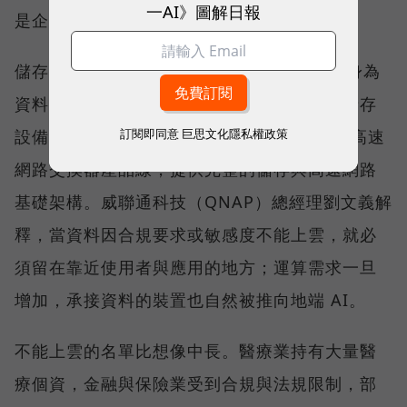
一AI》圖解日報
是企業必須重新決定資料放在哪裡。
儲存架構大致分為雲端與地端兩塊，QNAP 身為
資料安全的守護者，長期發展的是地端網路儲存
訂閱即同意
巨思文化隱私權政策
設備（NAS），並擴展至 25GbE、100GbE 高速
網路交換器產品線，提供完整的儲存與高速網路
基礎架構。威聯通科技（QNAP）總經理劉文義解
釋，當資料因合規要求或敏感度不能上雲，就必
須留在靠近使用者與應用的地方；運算需求一旦
增加，承接資料的裝置也自然被推向地端 AI。
不能上雲的名單比想像中長。醫療業持有大量醫
療個資，金融與保險業受到合規與法規限制，部