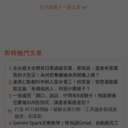
往下滑看下一篇文章
即時熱門文章
全台最大全聯首日業績破百萬，蔡篤昌：還會有更厲
1
害的大型店！為何把餐廳健身房都搬上樓？
連黃仁勳都叫年輕人當水電工！程世嘉：智慧通膨重
2
新定義「有價值的人」到底什麼樣子？
一張遺照「開口」說話，中間有8道關卡！翊嘉禮儀
3
怎麼做出AI告別式，讓逝者最後道別？
打造 AI 行銷飛輪！破解企業行銷「工具越多卻成效
PR
越差」的盲點
Gemini Spark完整教學｜幫你讀Gmail、自動跑完工
4