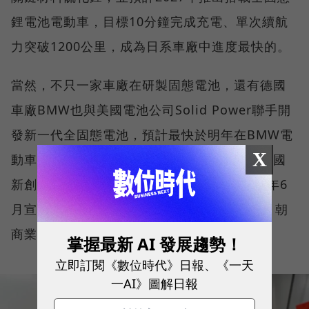
鋰電池電動車，目標10分鐘完成充電、單次續航
力突破1200公里，成為日系車廠中進度最快的。
當然，不只一家車廠在研製固態電池，還有德國
車廠BMW也與美國電池公司Solid Power聯手開
發新一代全固態電池，預計最快於明年在BMW電
X
動車上進行小規模量產測試。同時，另一家美國
新創固態電池公司QuantumScape，也在今年6
月宣布可以使固態電池芯製造速度加快25倍，朝
商業化量產再邁進一大步。
掌握最新 AI 發展趨勢！
立即訂閱《數位時代》日報、《一天
一AI》圖解日報