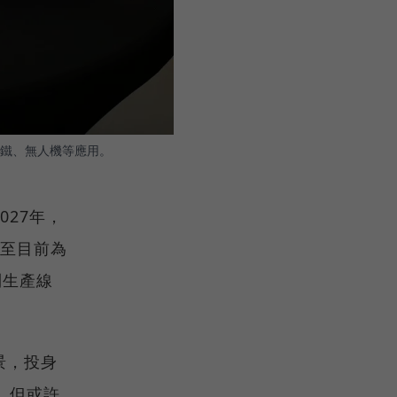
高鐵、無人機等應用。
27年，
截至目前為
到生產線
景，投身
，但或許