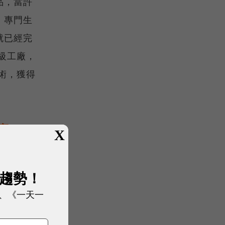
品，當許
、專門生
就已經完
級工廠，
術，獲得
產？
X
態電
展趨勢！
電池，固
期，當時
、《一天一