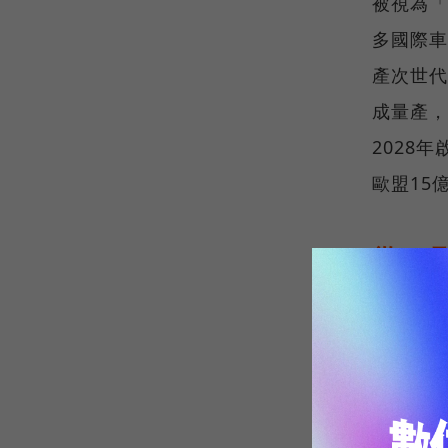
被視為「
多國際車
產次世代
成量產，
2028
歐盟15
從0%
早在20
池」，走
態電池的
連國際車