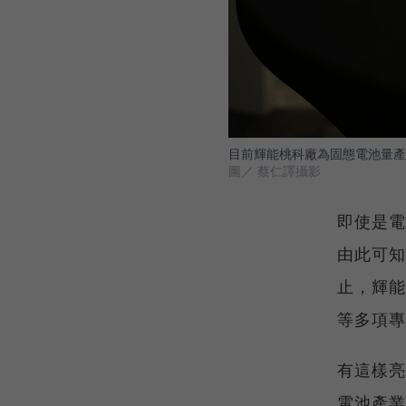
目前輝能桃科廠為固態電池量產
圖／ 蔡仁譯攝影
即使是電
由此可知
止，輝能
等多項專
有這樣亮
電池產業