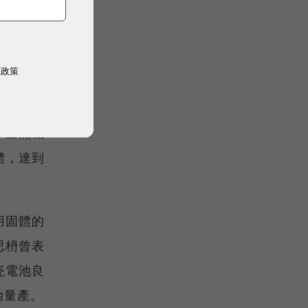
訊息
權政策
產，全程
「全無機
體，達到
用固體的
思枬曾表
瓷電池良
始量產。