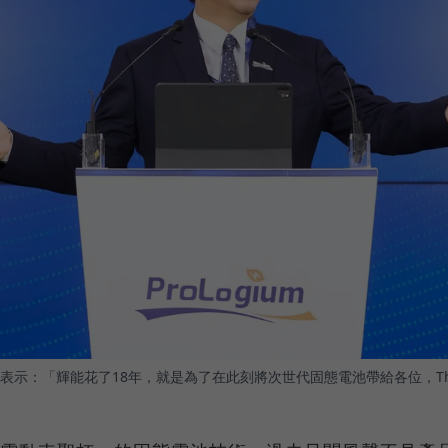
：「輝能花了18年，就是為了在此刻將次世代固態電池帶給各位，The Ti