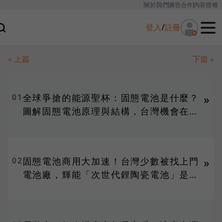
關於我們
廣告合作
內容授權
登入
/
註冊
« 上篇
下篇 »
01
全球爭搶的能源聖杯：固態電池是什麼？
»
圖解固態電池原理與結構，台灣機會在
哪？
02
固態電池商用大加速！台灣少數被找上門
»
電池廠，輝能「次世代鋰陶瓷電池」是什
麼？