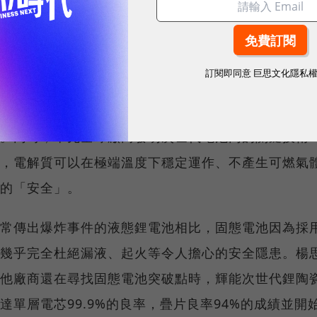
握最新AI、半導體、數位趨勢！訂閱《數位時代》日報及社群活動
訂閱即同意
巨思文化隱私
能科技選擇從上游原材料、電池研發、製程設計到生
。同時，率先全球廠商發明次世代電池內的關鍵技術
，電解質可以在極端溫度下穩定運作、不產生可燃氣
的「安全」。
常傳出爆炸事件的液態鋰電池相比，固態電池因為採
幾乎完全杜絕漏液、起火等令人擔心的安全隱患。楊
他廠商還在尋找固態電池突破點時，輝能次世代鋰陶
達單層電芯99.9%的良率，疊片良率94%的成績並開