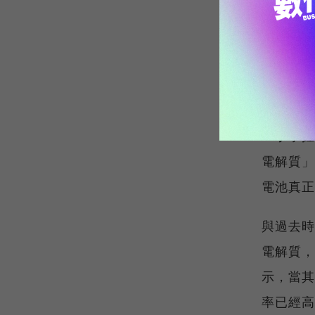
掌
不過，輝
一手掌握
電解質」
電池真正
與過去時
電解質，
示，當其
率已經高