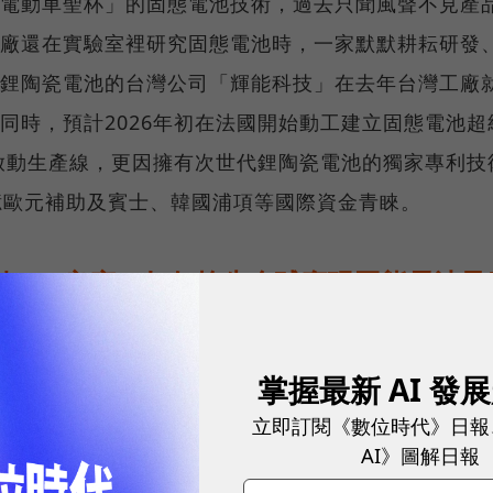
電動車聖杯」的固態電池技術，過去只聞風聲不見產
廠還在實驗室裡研究固態電池時，一家默默耕耘研發
鋰陶瓷電池的台灣公司「輝能科技」在去年台灣工廠
同時，預計2026年初在法國開始動工建立固態電池超
年啟動生產線，更因擁有次世代鋰陶瓷電池的獨家專利技
億歐元補助及賓士、韓國浦項等國際資金青睞。
到99%良率！如何搶先全球實現固態電池量
06年成立之初，輝能科技就決定專注在最難走的路「固
掌握最新 AI 發
出一條技術研發路線，相較於當時市場主流的液態鋰
門檻極高，製程複雜、材料挑戰大，生產出來遙遙無
立即訂閱《數位時代》日報
AI》圖解日報
廠特斯拉和豐田汽車都不敢輕易保證能夠成功量產。