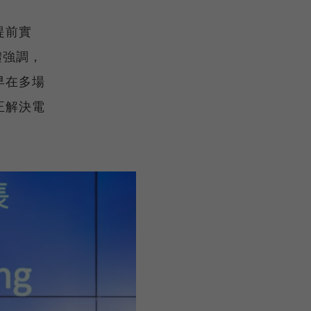
提前實
體強調，
早在多場
正解決電