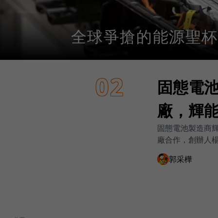
全球爭搶的能源聖杯
02
固態電
廠，輝
固態電池製造商
廠合作，創辦人
郭采樺