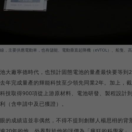
線，主要供應電動車，也有儲能、電動垂直起降機（eVTOL）、船隻、
池大廠寧德時代，也預計固態電池的量產最快要等到20
去年完成量產的輝能科技至少領先同業2年。加上，
科技取得900項從上游原材料、電池研發、製程設計
利（含申請中及已獲證）。
眼的成績這並非偶然，不得不提到創辦人楊思枏的背
逾20年的他，外界對於他的評價為「瘋狂的科學家」