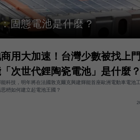
：固態電池是什麼？
池商用大加速！台灣少數被找上
能「次世代鋰陶瓷電池」是什麼
輝能科技，明年將在法國敦克爾克興建輝能首座歐洲電動車電池
楊思枬如何建立起電池王國？
2