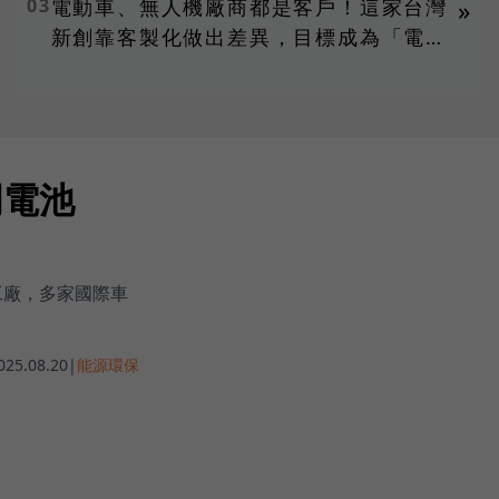
03
電動車、無人機廠商都是客戶！這家台灣
»
新創靠客製化做出差異，目標成為「電池
界台積電」
門電池
？
工廠，多家國際車
025.08.20
|
能源環保