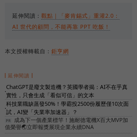
延伸閱讀：
觀點｜「麥肯錫式」重灌2.0：
AI 世代的顧問，不能再靠 PPT 吃飯！
本文授權轉載自：
鉅亨網
延伸閱讀
ChatGPT是廢文製造機？英國學者揭：AI不在乎真
●
實性，只會生成「看似可信」的文本
科技業職缺蒸發50%！學霸投2500份履歷僅10次面
●
試，AI變「失業率加速器」？
成為下一個產業標竿！施耐德電機X百大MVP加
值榮譽🌏立即報獎展現企業永續DNA