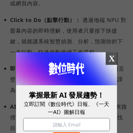
或網頁內容。
Click to Do（點擊行動）：
透過地端 NPU 對
螢幕內容的即時理解，使用者只要按下快捷
鍵，就能讓系統智慧偵測、分析，預測你的下
一步行動，快速啟動後續工作流程。
X
即時字幕翻譯（Live Captions）：
打破語言
壁壘，跨國視訊會議時，即時將多國語言翻譯
為繁體中文。
掌握最新 AI 發展趨勢！
立即訂閱《數位時代》日報、《一天
AI 智慧搜尋：
不需要精確記住檔名或資料夾路
一AI》圖解日報
徑，用自然語言就能從茫茫資料海中精準查找
目標檔案。