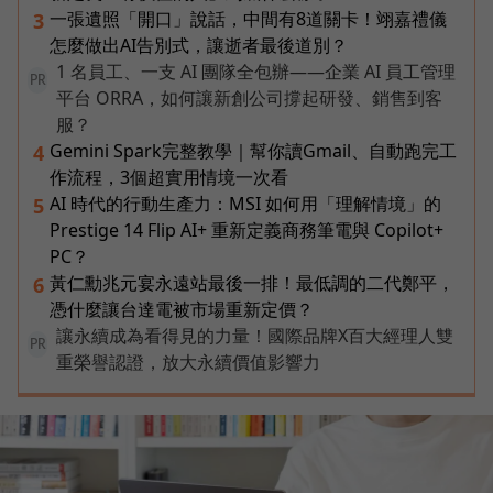
一張遺照「開口」說話，中間有8道關卡！翊嘉禮儀
3
怎麼做出AI告別式，讓逝者最後道別？
1 名員工、一支 AI 團隊全包辦——企業 AI 員工管理
PR
平台 ORRA，如何讓新創公司撐起研發、銷售到客
服？
Gemini Spark完整教學｜幫你讀Gmail、自動跑完工
4
作流程，3個超實用情境一次看
AI 時代的行動生產力：MSI 如何用「理解情境」的
5
Prestige 14 Flip AI+ 重新定義商務筆電與 Copilot+
PC？
黃仁勳兆元宴永遠站最後一排！最低調的二代鄭平，
6
憑什麼讓台達電被市場重新定價？
讓永續成為看得見的力量！國際品牌X百大經理人雙
PR
重榮譽認證，放大永續價值影響力