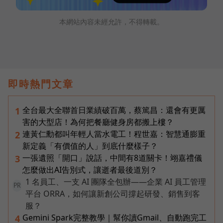
本網站內容未經允許，不得轉載。
即時熱門文章
全台最大全聯首日業績破百萬，蔡篤昌：還會有更厲
1
害的大型店！為何把餐廳健身房都搬上樓？
連黃仁勳都叫年輕人當水電工！程世嘉：智慧通膨重
2
新定義「有價值的人」到底什麼樣子？
一張遺照「開口」說話，中間有8道關卡！翊嘉禮儀
3
怎麼做出AI告別式，讓逝者最後道別？
1 名員工、一支 AI 團隊全包辦——企業 AI 員工管理
PR
平台 ORRA，如何讓新創公司撐起研發、銷售到客
服？
Gemini Spark完整教學｜幫你讀Gmail、自動跑完工
4