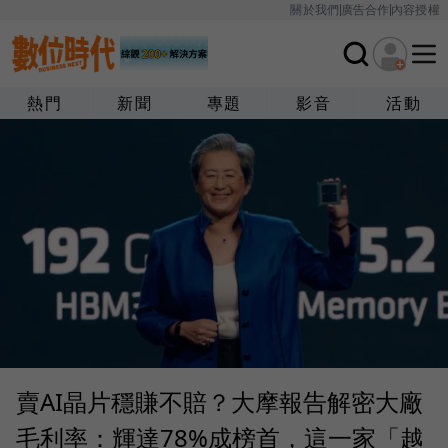
關於我們
廣告合作
內容授權
熱門
新聞
專題
影音
活動
賣AI晶片穩賺不賠？大摩報告解密大廠
毛利率：輝達78%成榜首，這一家「越