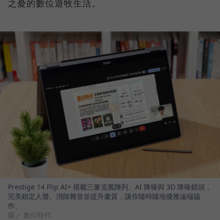
之憂的數位遊牧生活。
Prestige 14 Flip AI+ 搭載三麥克風陣列、AI 降噪與 3D 降噪鏡頭，
完美鎖定人聲、消除雜音並提升畫質，讓你隨時隨地優雅遠端協
作。
圖／ 數位時代