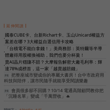
延伸閱讀
國泰CUBE卡、台新Richart卡、玉山Unicard權益方
●
案差在哪？3大權益自選信用卡攻略
「台積電不能白拿錢！」美商務部：英特爾等半導
●
體廠得用股權換補助，我們也要分杯羹！
賣AI晶片穩賺不賠？大摩報告解密大廠毛利率：輝
●
達78%成榜首，這一家「越賣越賠錢」
把整座城市變成你的專屬大書房！台中市政府用
科技與陪伴，讓市民隨手就能享受閱讀樂趣
會員很多卻不回購？10/14 電通高階顧問教你把
「沉睡名單」變成「千萬營收」🔥
關鍵字：
＃Nvidia
＃AI