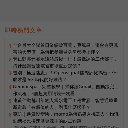
即時熱門文章
全台最大全聯首日業績破百萬，蔡篤昌：還會有更厲
1
害的大型店！為何把餐廳健身房都搬上樓？
黃仁勳兆元宴永遠站最後一排！最低調的二代鄭平，
2
憑什麼讓台達電被市場重新定價？
告別「極速迷思」！Opensignal 國際評比揭密：什
3
麼才是 5G 時代的好網路？
Gemini Spark完整教學｜幫你讀Gmail、自動跑完工
4
作流程，3個超實用情境一次看
連黃仁勳都叫年輕人當水電工！程世嘉：智慧通膨重
5
新定義「有價值的人」到底什麼樣子？
專訪｜進貨沒變快，momo為何仍導入機器人？物流
6
副總揭比拚速度更棘手的缺工難題
告別極速迷思！台灣大哥大奪國際雙冠揭密好網路新