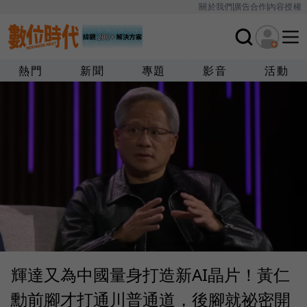
關於我們
廣告合作
內容授權
熱門
新聞
專題
影音
活動
輝達又為中國量身打造新AI晶片！黃仁
勳前腳才打通川普通道，後腳就祕密開