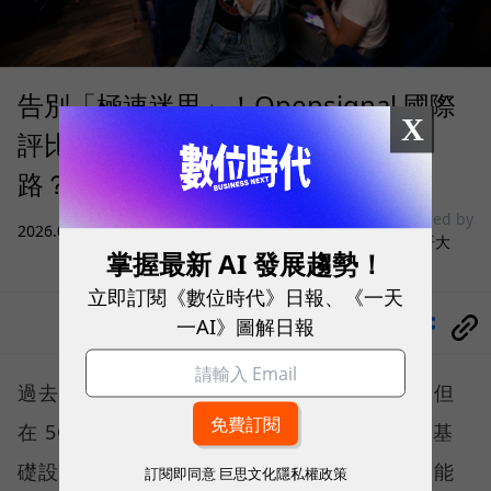
告別「極速迷思」！Opensignal 國際
X
評比揭密：什麼才是 5G 時代的好網
路？
sponsored by
2026.08.03
|
3C生活
台灣大哥大
掌握最新 AI 發展趨勢！
立即訂閱《數位時代》日報、《一天
一AI》圖解日報
分享
過去，下載速度是評價電信服務的重要指標，但
在 5G 成為工作、娛樂、生活不可或缺的數位基
礎設施後，消費者發現，再快的網速，如果不能
訂閱即同意
巨思文化隱私權政策