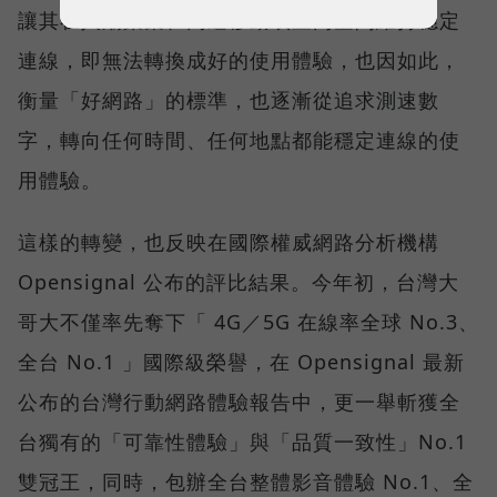
讓其在人潮聚集、高速移動或室內空間維持穩定
連線，即無法轉換成好的使用體驗，也因如此，
衡量「好網路」的標準，也逐漸從追求測速數
字，轉向任何時間、任何地點都能穩定連線的使
用體驗。
這樣的轉變，也反映在國際權威網路分析機構
Opensignal 公布的評比結果。今年初，台灣大
哥大不僅率先奪下「 4G／5G 在線率全球 No.3、
全台 No.1 」國際級榮譽，在 Opensignal 最新
公布的台灣行動網路體驗報告中，更一舉斬獲全
台獨有的「可靠性體驗」與「品質一致性」No.1
雙冠王，同時，包辦全台整體影音體驗 No.1、全